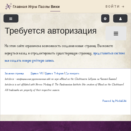
Требуется авторизация
На этом сайте ограничена возможность создания новых страниц. Вы можете
вернуться назад и отредактировать существующую страницу,
представиться системе
или создать новую учётную запись
.
Заглавная страница
Группа в VK
|
Группа в Telegram
|
Где поиграть
botc.1nv.is – неофициальная русскоязычная wiki по игре «Blood on the Clocktower» («Кровь на Часовой Башне»).
botc.1nv.is is not affiliated with Steven Medway & The Pandemonium Institute (the creators of Blood on the Clocktower).
All trademarks are property of their respective owners.
Powered by MediaWiki