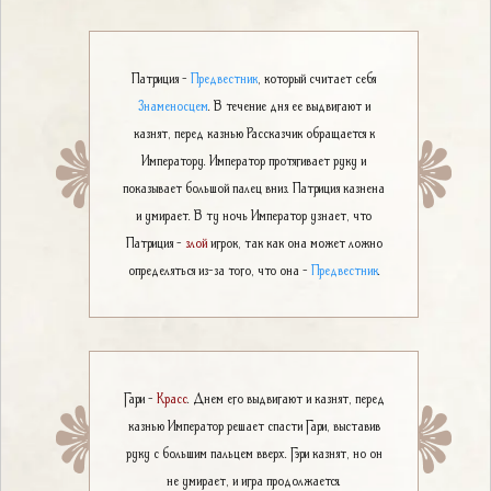
Патриция -
Предвестник
, который считает себя
Знаменосцем
. В течение дня ее выдвигают и
казнят, перед казнью Рассказчик обращается к
Императору. Император протягивает руку и
показывает большой палец вниз. Патриция казнена
и умирает. В ту ночь Император узнает, что
Патриция -
злой
игрок, так как она может ложно
определяться из-за того, что она -
Предвестник
.
Гари -
Красс
. Днем его выдвигают и казнят, перед
казнью Император решает спасти Гари, выставив
руку с большим пальцем вверх. Гэри казнят, но он
не умирает, и игра продолжается.