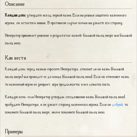
Описание
Каждый день:
утвердите исход первой казни. Если вы решили защитить казненного
игрока, он остается в живых. В противном случае ночью вы узнаете его сторону.
Император принимает решение о результатах казней: большой палец вверх или большой
палец вниз.
Как вести
Каждый день: перед казнью спросите Императора, отменит ли он казнь (большой
палец вверх) или проведет ее до конца (большой палец вниз). Если он отменяют казнь,
то казненный игрок не умирает, игра продолжается, и все ложатся спать.
Каждую ночь: если Император утвердил сегодняшнюю казнь (большой палец вниз),
пробудите Императора, и он узнает сторону казненного игрока. Если он
добрый
, то
покажите большой палец вверх, иначе покажите большой палец вниз.
Примеры