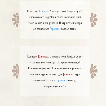
Мак - это
Спартак
. В первую ночь Ромула будят
и показывают ему Мака. Через несколько дней
Мака казнят и он умирает. В эту ночь и завтра
до заката все
Горожане
города пьяны.
Коннор -
Ганнибал
. В первую ночь Ромула будят
и показывают Коннора. Во время номинаций
Коннора выдвигают. Коннор казнен и умирает,
так как в игре есть еще один
Ганнибал
, игра
продолжается, и все
Горожане
пьяны до
завтрашнего заката.