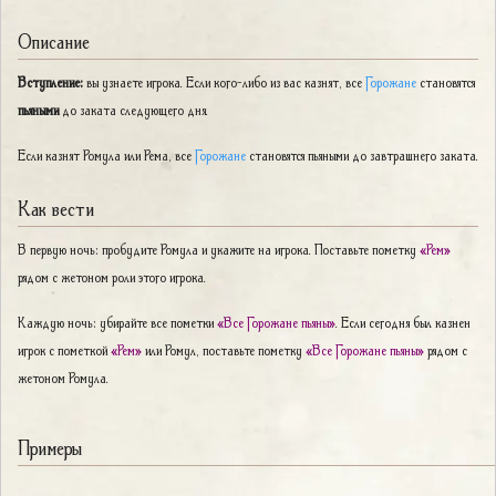
Описание
Вступление:
вы узнаете игрока. Если кого-либо из вас казнят, все
Горожане
становятся
пьяными
до заката следующего дня.
Если казнят Ромула или Рема, все
Горожане
становятся пьяными до завтрашнего заката.
Как вести
В первую ночь: пробудите Ромула и укажите на игрока. Поставьте пометку
«Рем»
рядом с жетоном роли этого игрока.
Каждую ночь: убирайте все пометки
«Все Горожане пьяны»
. Если сегодня был казнен
игрок с пометкой
«Рем»
или Ромул, поставьте пометку
«Все Горожане пьяны»
рядом с
жетоном Ромула.
Примеры