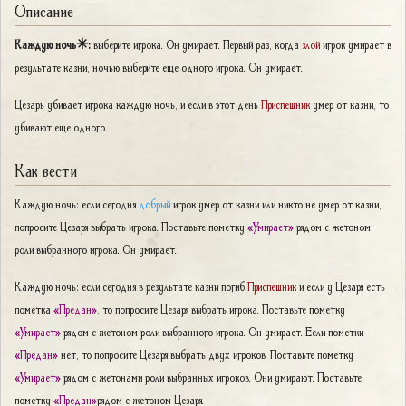
Описание
Каждую ночь✳:
выберите игрока. Он умирает. Первый раз, когда
злой
игрок умирает в
результате казни, ночью выберите еще одного игрока. Он умирает.
Цезарь убивает игрока каждую ночь, и если в этот день
Приспешник
умер от казни, то
убивают еще одного.
Как вести
Каждую ночь: если сегодня
добрый
игрок умер от казни или никто не умер от казни,
попросите Цезаря выбрать игрока. Поставьте пометку
«Умирает»
рядом с жетоном
роли выбранного игрока. Он умирает.
Каждую ночь: если сегодня в результате казни погиб
Приспешник
и если у Цезаря есть
пометка
«Предан»
, то попросите Цезаря выбрать игрока. Поставьте пометку
«Умирает»
рядом с жетоном роли выбранного игрока. Он умирает. Если пометки
«Предан»
нет, то попросите Цезаря выбрать двух игроков. Поставьте пометку
«Умирает»
рядом с жетонами роли выбранных игроков. Они умирают. Поставьте
пометку
«Предан»
рядом с жетоном Цезаря.