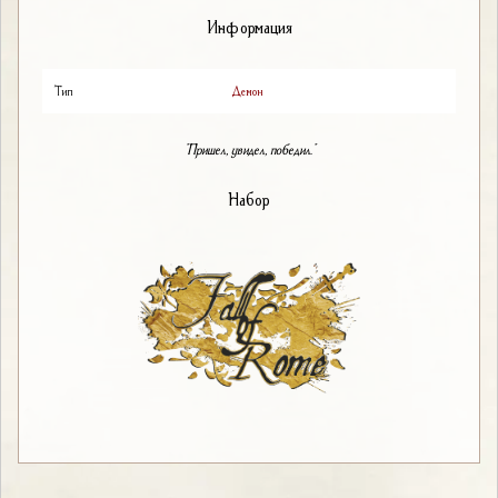
Информация
Тип
Демон
"Пришел, увидел, победил."
Набор