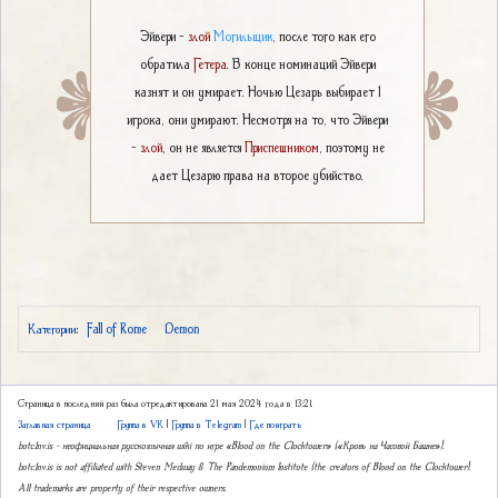
Эйвери -
злой
Могильщик
, после того как его
обратила
Гетера
. В конце номинаций Эйвери
казнят и он умирает. Ночью Цезарь выбирает 1
игрока, они умирают. Несмотря на то, что Эйвери
-
злой
, он не является
Приспешником
, поэтому не
дает Цезарю права на второе убийство.
Fall of Rome
Demon
Категории
:
Страница в последний раз была отредактирована 21 мая 2024 года в 13:21.
Заглавная страница
Группа в VK
|
Группа в Telegram
|
Где поиграть
botc.1nv.is – неофициальная русскоязычная wiki по игре «Blood on the Clocktower» («Кровь на Часовой Башне»).
botc.1nv.is is not affiliated with Steven Medway & The Pandemonium Institute (the creators of Blood on the Clocktower).
All trademarks are property of their respective owners.