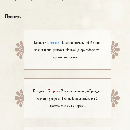
Примеры
Кеннит -
Весталка
. В конце номинаций Кеннит
казнят и она умирает. Ночью Цезарь выбирает 1
игрока, тот умирает.
Брэндон -
Гаруспик
. В конце номинаций Брандон
казнен и умирает. Ночью Цезарь выбирает 2
игроков, они оба умирают.