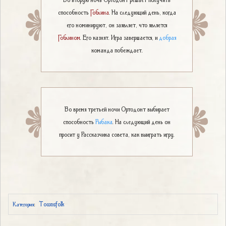
способность
Гоблина
. На следующий день, когда
его номинируют, он заявляет, что является
Гоблином
. Его казнят. Игра завершается, и
добрая
команда побеждает.
Во время третьей ночи Ортодонт выбирает
способность
Рыбака
. На следующий день он
просит у Рассказчика совета, как выиграть игру.
Townsfolk
Категория
: