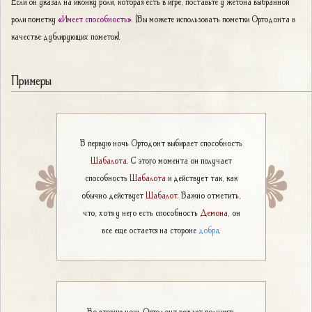
Если он указал на иконку роли, которая есть в игре, поставьте у жетона выбранной
роли пометку
«Имеет способность»
. (Вы можете использовать пометки Ортодонта в
качестве дублирующих пометок).
Примеры
В первую ночь Ортодонт выбирает способность
Шабалота
. С этого момента он получает
способность
Шабалота
и действует так, как
обычно действует
Шабалот
. Важно отметить,
что, хотя у него есть способность
Демона
, он
все еще остается на стороне
добра
.
Во вторую ночь Ортодонт решает получить