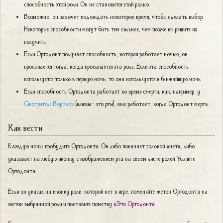
способность этой роли. Он не становится этой ролью.
Возможно, он захочет подождать некоторое время, чтобы сделать выбор.
Некоторые способности могут быть тем сильнее, чем позже вы решите их
получить.
Если Ортодонт получает способность, которая работает ночью, он
просыпается тогда, когда просыпается эта роль. Если эта способность
используется только в первую ночь, то она используется в ближайшую ночь.
Если способность Ортодонта работает во время смерти, как, например, у
Смотрителя Воронов
(клювы - это рты), она работает, когда Ортодонт мертв.
Как вести
Каждую ночь: пробудите Ортодонта. Он либо покачает головой «нет», либо
указывает на любую иконку с изображением рта на своем листе ролей. Усыпите
Ортодонта.
Если он указал на иконку роли, которой нет в игре, поменяйте жетон Ортодонта на
жетон выбранной роли и поставьте пометку
«Это Ортодонт»
.