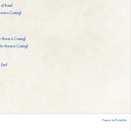
 of Rome)
orm is Coming)
 Storm is Coming)
he Storm is Coming)
Fair)
Powered by MediaWiki