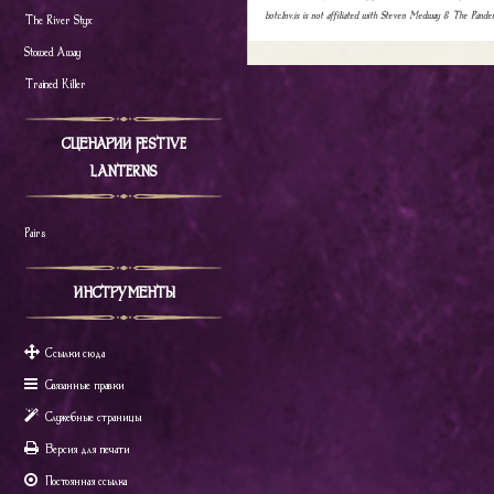
botc.1nv.is is not affiliated with Steven Medway & The Pande
The River Styx
Stowed Away
Trained Killer
СЦЕНАРИИ FESTIVE
LANTERNS
Pairs
ИНСТРУМЕНТЫ
Ссылки сюда
Связанные правки
Служебные страницы
Версия для печати
Постоянная ссылка