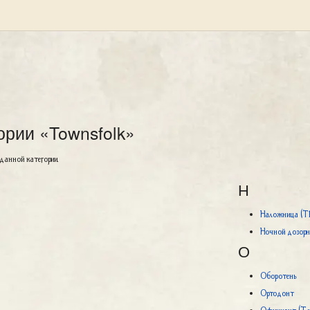
ории «Townsfolk»
 данной категории.
Н
Наложница (Th
Ночной дозорны
О
Оборотень
Ортодонт