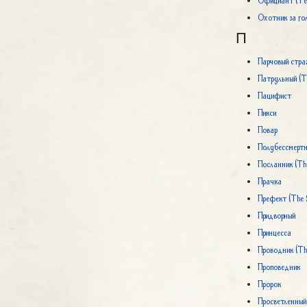
Официант (Tem
Охотник за го
П
Парчовый страж
Патрульный (T
Пацифист
Пикси
Повар
Полубессмертны
Посланник (Th
Прачка
Префект (The 
Придворный
Принцесса
Проводник (Th
Проповедник
Пророк
Просветленный 