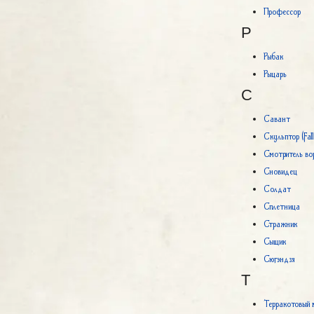
Профессор
Р
Рыбак
Рыцарь
С
Савант
Скульптор (Fall
Смотритель во
Сновидец
Солдат
Сплетница
Стражник
Сыщик
Сюгэндзя
Т
Терракотовый 