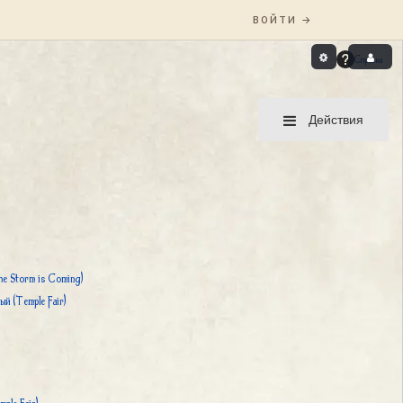
Справка
Действия
e Storm is Coming)
й (Temple Fair)