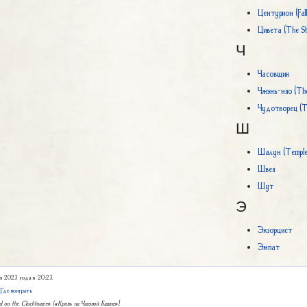
Центурион (Fall
Цивета (The St
Ч
Часовщик
Чжэнь-няо (The
Чудотворец (T
Ш
Шалун (Temple 
Швея
Шут
Э
Экзорцист
Эмпат
ря 2023 года в 20:23.
|
Где поиграть
ood on the Clocktower» («Кровь на Часовой Башне»).