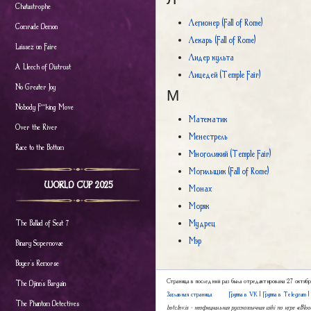
Chatastrophe
Легионер (Fall of Rome)
Comrade Demon
Лекарь (Fall of Rome)
Laissez un Faire
Лидер культа
A Lleech of Distrust
Лицедей (Temple Fair)
No Greater Joy
М
Nobody F**king Move
Математик
Over the River
Менестрель
Race to the Bottom
Многоликий (Temple Fair)
Могильщик (Fall of Rome)
WORLD CUP 2025
Монах
Моряк
Мудрец
The Ballad of Seat 7
Мэр
Binary Supernovae
Buyer's Remorse
Страница в последний раз была отредактирована 27 октяб
The Djinn's Bargain
Заглавная страница
Группа в VK
|
Группа в Telegram
The Phantom Detectives
botc.1nv.is – неофициальная русскоязычная wiki по игре «Bl