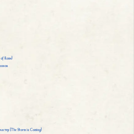
 of Rome)
ронов
мастер (The Storm is Coming)