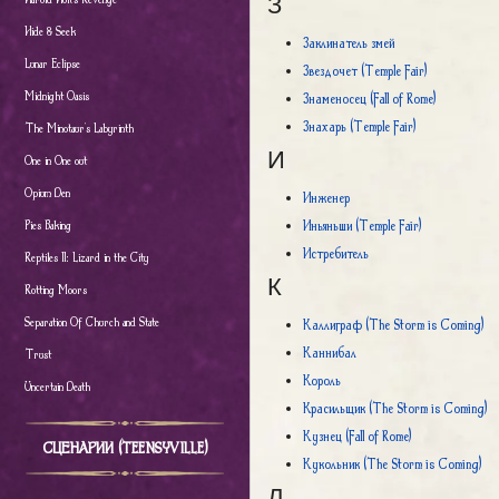
З
Hide & Seek
Заклинатель змей
Lunar Eclipse
Звездочет (Temple Fair)
Midnight Oasis
Знаменосец (Fall of Rome)
Знахарь (Temple Fair)
The Minotaur's Labyrinth
И
One in One out
Opium Den
Инженер
Иньяньши (Temple Fair)
Pies Baking
Истребитель
Reptiles II: Lizard in the City
К
Rotting Moors
Separation Of Church and State
Каллиграф (The Storm is Coming)
Каннибал
Trust
Король
Uncertain Death
Красильщик (The Storm is Coming)
Кузнец (Fall of Rome)
СЦЕНАРИИ (TEENSYVILLE)
Кукольник (The Storm is Coming)
Л