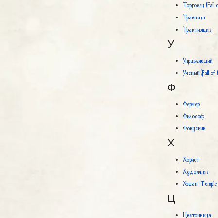
Торговец (Fall 
Травница
Трактирщик
У
Управляющий
Ученый (Fall of
Ф
Фермер
Философ
Фокусник
Х
Хорист
Художник
Хэшан (Temple 
Ц
Цветочница