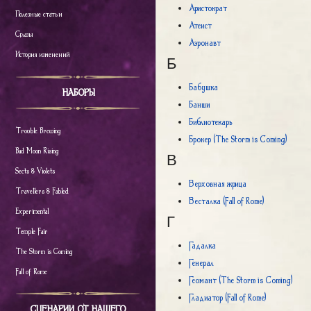
Аристократ
Полезные статьи
Атеист
Сглазы
Аэронавт
История изменений
Б
Бабушка
НАБОРЫ
Банши
Библиотекарь
Trouble Brewing
Брокер (The Storm is Coming)
Bad Moon Rising
В
Sects & Violets
Верховная жрица
Travellers & Fabled
Весталка (Fall of Rome)
Experimental
Г
Temple Fair
Гадалка
The Storm is Coming
Генерал
Fall of Rome
Геомант (The Storm is Coming)
Гладиатор (Fall of Rome)
СЦЕНАРИИ ОТ НАШЕГО