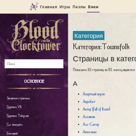
Категория
Категория
:
Townsfolk
Страницы в катег
Показано 113 страниц из 113, находящихся в
А
ОСНОВНОЕ
Азартный игрок
Заглавная страница
Акробат
Группа в VK
Актер (Fall of Rome)
Группа в Telegram
Алхимик
Аль-Сахер
Где поиграть
Амнезиак
Глоссарий