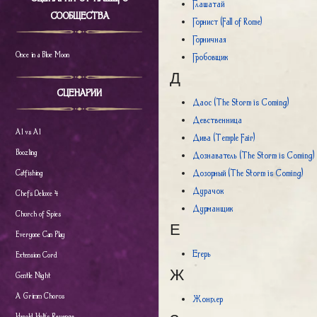
Глашатай
СООБЩЕСТВА
Горнист (Fall of Rome)
Горничная
Once in a Blue Moon
Гробовщик
Д
СЦЕНАРИИ
Даос (The Storm is Coming)
Девственница
Al vs Al
Дива (Temple Fair)
Boozling
Дознаватель (The Storm is Coming)
Дозорный (The Storm is Coming)
Catfishing
Дурачок
Chefs Deluxe 4
Дурманщик
Church of Spies
Е
Everyone Can Play
Егерь
Extension Cord
Ж
Gentle Night
A Grimm Chorus
Жонглер
Harold Holt's Revenge