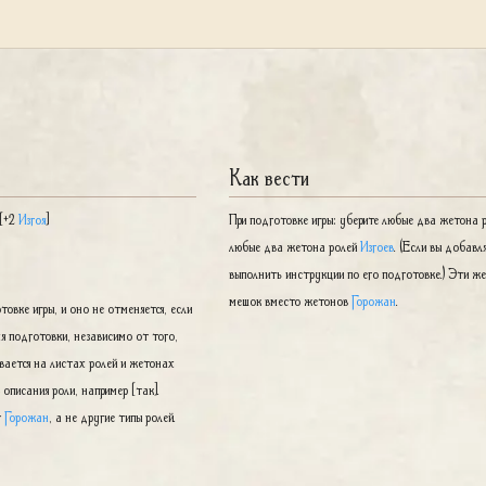
Как вести
 [+2
Изгоя
]
При подготовке игры: уберите любые два жетона 
любые два жетона ролей
Изгоев
. (Если вы добавл
выполнить инструкции по его подготовке.) Эти 
мешок вместо жетонов
Горожан
.
овке игры, и оно не отменяется, если
я подготовки, независимо от того,
ывается на листах ролей и жетонах
описания роли, например [так].
т
Горожан
, а не другие типы ролей.