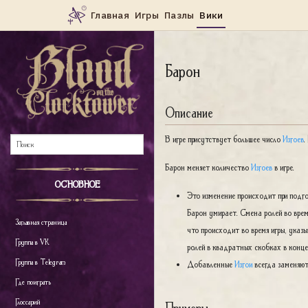
Барон
Описание
В игре присутствует большее число
Изгоев
.
Барон меняет количество
Изгоев
в игре.
ОСНОВНОЕ
Это изменение происходит при подгот
Барон умирает. Смена ролей во врем
Заглавная страница
что происходит во время игры, указ
Группа в VK
ролей в квадратных скобках в конце 
Группа в Telegram
Добавленные
Изгои
всегда заменяю
Где поиграть
Глоссарий
Примеры