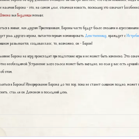
 наличия Барона - это, на самом деле, отличная новость, поскольку это означает (особенно
Шпиона
или
Блудницы
меньше.
ться в живых, как другим Приспешникам, Бароны часто будут более смелыми и агрессивными 
ует роль другого игрока, пытается первым номинировать
Девственницу
, враждует с
Истреби
лишком развлекается, создавая хаос, то, возможно, он - Барон!
влияние Барона на игру происходит при подготовке игры и не может быть изменено. Это означ
лютно необходимой. Устранение злого голоса может быть выгодно, но если у вас есть лучший 
 об этом.
литься в Барона! Игнорирование Барона до тех пор, пока не станет слишком поздно, может 
снить, стал ли он Демоном в последний день.