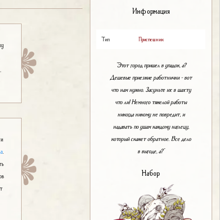
Информация
Тип
Приспешник
ку
и
"Этот город пришел в упадок, а?
в
,
Дешевые приезжие работнички – вот
что нам нужно. Засуньте их в шахту
что ли! Немного тяжелой работы
никогда никому не повредит, и
надавать по ушам каждому наглецу,
который скажет обратное. Все дело
и
в выгоде, а?"
ка
.
ть
Набор
ов
ут