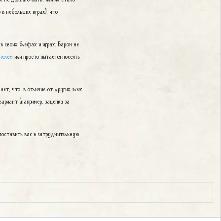
 в небольших играх), что
в своих блефах и играх. Барон не
телем
или просто пытается посеять
ает, что, в отличие от других злых
вариант (например, зацепка за
поставить вас в затруднительную