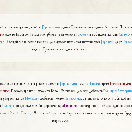
вится на семь игроков, с пятью
Горожанами
, одним
Приспешником
и одним
Демоном
. Посколь
ник
является Бароном, Рассказчик убирает два жетона
Горожан
и добавляет жетоны
Святого
ого
. В общей сложности в мешочек для игроков попадают жетоны трех
Горожан
, двух
Изгое
одного
Приспешника
и одного
Демона
.
одится для пятнадцати игроков, с девятью
Горожанами
, двумя
Изгоями
, тремя
Приспешниками
моном
. Поскольку в игре находится Барон, Рассказчик должен добавить
Пьяницу
и
Затворни
он убирает жетон
Монаха
и добавляет жетон
Затворника
. Затем, вместо того, чтобы добави
ли
Пьяницы
, он добавляет в Гримуар пометку
«Пьяница»
... потому что в этой игре один из игрок
анин
, а
Изгой
-
Пьяница
. Все эти жетоны ролей отправляются в мешок, из которого игроки буд
тянуть роли.