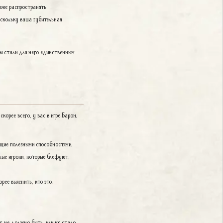
акже распространять
оскольку ваша губительная
 вы стали для него единственным
корее всего, у вас в игре Барон.
ющие полезными способностями.
злые игроки, которые блефуют,
рее выяснить, кто это.
их не должно быть, или их стало