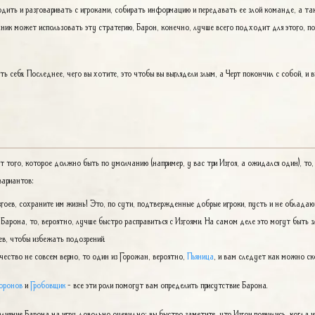
одить и разговаривать с игроками, собирать информацию и передавать ее злой команде, а т
ик может использовать эту стратегию, Барон, конечно, лучше всего подходит для этого, п
 себя. Последнее, чего вы хотите, это чтобы вы выглядели злым, а Черт покончил с собой, и
т того, которое должно быть по умолчанию (например, у вас три Изгоя, а ожидался один), то, с
вариантов:
Изгоев, сохраните им жизнь! Это, по сути, подтвержденные добрые игроки, пусть и не облада
 Барона, то, вероятно, лучше быстро расправиться с Изгоями. На самом деле это могут быть 
ев, чтобы избежать подозрений.
ичество не совсем верно, то один из Горожан, вероятно,
Пьяница
, и вам следует как можно ско
оронов
и
Гробовщик
- все эти роли помогут вам определить присутствие Барона.
влияние Барона на игру довольно очевидно: вы быстро заметите, что Изгои появились, когда 