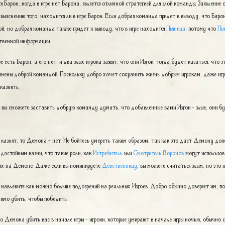
я Барон, когда в игре нет Барона, является отличной стратегией для злой команды. Заявление о
выяснению того, находится ли в игре Барон. Если добрая команда придет к выводу, что Барон
ой, но добрая команда также придет к выводу, что в игре находится
Пьяница
, потому что
Пь
ственной информации.
ре есть Барон, а его нет, и два злых игрока заявят, что они Изгои, тогда будет казаться, что 
знены доброй командой. Поскольку добро хочет сохранить жизнь добрым игрокам, даже иг
казнить.
и вы сможете заставить добрую команду думать, что добавленные вами Изгои - злые, они бу
 казнят, то Демона - нет. Не бойтесь умереть таким образом, так как это даст Демону доп
 достойным казни, что такие роли, как
Истребитель
или
Смотритель Воронов
могут использова
т их на Демоне. Даже если вы номинируете
Девственницу
, вы можете считаться злым, но это
то навлеките как можно больше подозрений на реальных Изгоев. Добро обычно доверяет им, по
имо убить, чтобы победить.
го Демона убить вас в начале игры - игроки, которые умирают в начале игры ночью, обычно 