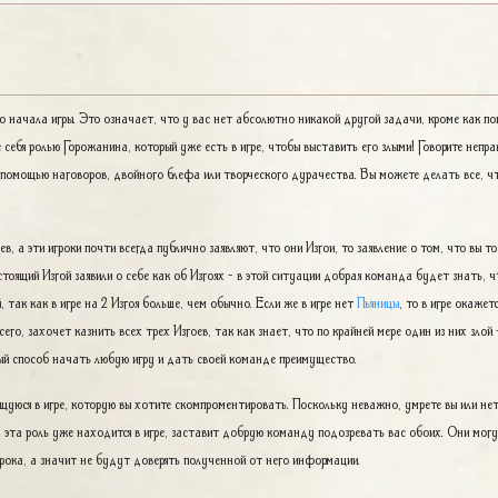
 начала игры. Это означает, что у вас нет абсолютно никакой другой задачи, кроме как 
 себя ролью Горожанина, который уже есть в игре, чтобы выставить его злыми! Говорите непр
с помощью наговоров, двойного блефа или творческого дурачества. Вы можете делать все, чт
в, а эти игроки почти всегда публично заявляют, что они Изгои, то заявление о том, что вы т
астоящий Изгой заявили о себе как об Изгоях - в этой ситуации добрая команда будет знать, ч
 так как в игре на 2 Изгоя больше, чем обычно. Если же в игре нет
Пьяницы
, то в игре окажет
его, захочет казнить всех трех Изгоев, так как знает, что по крайней мере один из них злой
чный способ начать любую игру и дать своей команде преимущество.
уюся в игре, которую вы хотите скомпроментировать. Поскольку неважно, умрете вы или нет
а эта роль уже находится в игре, заставит добрую команду подозревать вас обоих. Они мог
рока, а значит не будут доверять полученной от него информации.