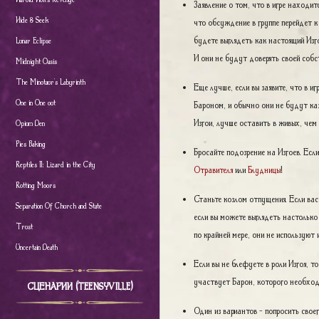
Заявление о том, что в игре находитс
Hide & Seek
что обсуждение в группе перейдет к 
будете выглядеть как настоящий Изг
Lunar Eclipse
И они не будут доверять своей соб
Midnight Oasis
The Minotaur's Labyrinth
Еще лучше, если вы заявите, что в иг
One in One out
Бароном, и обычно они не будут ка
Изгои, лучше оставить в живых, чем 
Opium Den
Pies Baking
Бросайте подозрение на Изгоев. Есл
Reptiles II: Lizard in the City
Отравителя
или
Блудницы
!
Rotting Moors
Станьте козлом отпущения. Если вас
Separation Of Church and State
если вы можете выглядеть настолько
Trust
по крайней мере, они не использую
Uncertain Death
Если вы не блефуете в роли Изгоя, 
участвует Барон, которого необход
СЦЕНАРИИ (TEENSYVILLE)
Один из вариантов - попросить свое