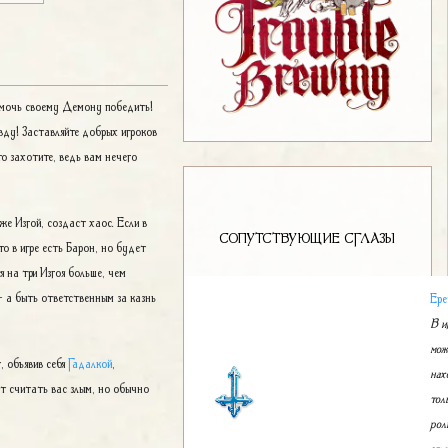
помочь своему Демону победить!
авду! Заставляйте добрых игроков
о захотите, ведь вам нечего
оже Изгой, создаст хаос. Если в
СОПУТСТВУЮЩИЕ СГЛАЗЫ
то в игре есть Барон, но будет
ся на три Изгоя больше, чем
 - а быть ответственным за казнь
Ере
В и
мож
, объявив себя
Гадалкой
,
нах
ут считать вас злым, но обычно
тол
рол
сгла