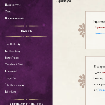
Полезные статьи
Сглазы
История изменений
Игра гото
Приспеш
НАБОРЫ
Дворецк
Trouble Brewing
Bad Moon Rising
Sects & Violets
Travellers & Fabled
Игра пров
Experimental
одним
Де
Поэтому 
Temple Fair
жетон ро
The Storm is Coming
не
Горож
Fall of Rome
СЦЕНАРИИ ОТ НАШЕГО