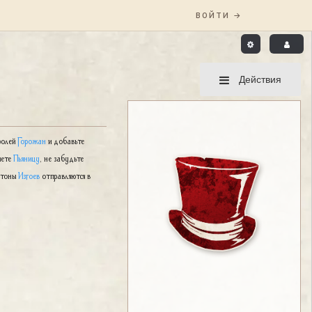
Действия
ролей
Горожан
и добавьте
яете
Пьяницу
, не забудьте
жетоны
Изгоев
отправляются в