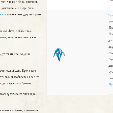
 том, что вы - Изгой, означает,
 действительно в игре, то вы
яница
должен быть другим Изгоем.
Чум
док
Есл
это два Изгоя, добавленные
Рас
рокам, «подтвержденных» как
дол
пол
спо
дут гоняться за следами
Бар
дву
олнительный день. Кроме того,
игр
ть свои способности на вас, то,
ста
 не даст проверить Демона.
Изг
скольку очевидно, что в игре
считаются добрыми, и вы можете