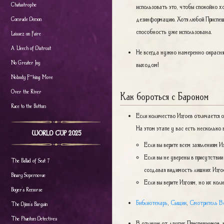
Chatastrophe
использовать это, чтобы спокойно х
дезинформацию. Хотя любой Приспешн
Comrade Demon
способность уже использована.
Laissez un Faire
A Lleech of Distrust
Не всегда нужно намеренно окраснять
No Greater Joy
выходом!
Nobody F**king Move
Over the River
Как бороться с Бароном
Race to the Bottom
Если количество Изгоев отличается о
На этом этапе у вас есть несколько 
WORLD CUP 2025
Если вы верите всем заявлениям 
Если вы не уверены в присутствии
The Ballad of Seat 7
создавая видимость лишних Изго
Binary Supernovae
Если вы верите Изгоям, но их кол
Buyer's Remorse
Библиотекарь
,
Сыщик
,
Смотритель В
The Djinn's Bargain
The Phantom Detectives
В отличие от других Приспешников, 