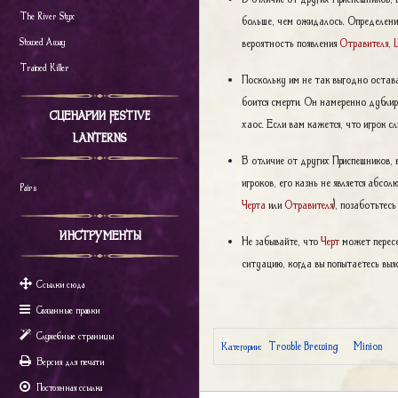
The River Styx
больше, чем ожидалось. Определение
вероятность появления
Отравителя
,
Stowed Away
Trained Killer
Поскольку им не так выгодно остава
боится смерти. Он намеренно дублир
СЦЕНАРИИ FESTIVE
хаос. Если вам кажется, что игрок с
LANTERNS
В отличие от других Приспешников, 
игроков, его казнь не является абсо
Pairs
Черта
или
Отравителя
), позаботьтесь
ИНСТРУМЕНТЫ
Не забывайте, что
Черт
может пересе
ситуацию, когда вы попытаетесь выя
Ссылки сюда
Связанные правки
Служебные страницы
Trouble Brewing
Minion
Категории
:
Версия для печати
Постоянная ссылка