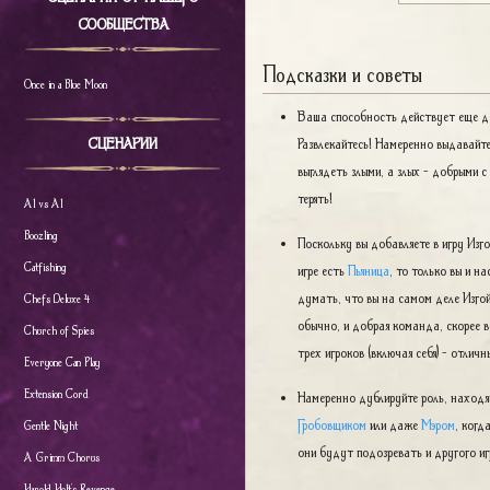
СООБЩЕСТВА
Подсказки и советы
Once in a Blue Moon
Ваша способность действует еще до
Развлекайтесь! Намеренно выдавайте
СЦЕНАРИИ
выглядеть злыми, а злых - добрыми 
терять!
Al vs Al
Boozling
Поскольку вы добавляете в игру Изгое
Catfishing
игре есть
Пьяница
, то только вы и н
думать, что вы на самом деле Изгой,
Chefs Deluxe 4
обычно, и добрая команда, скорее вс
Church of Spies
трех игроков (включая себя) - отли
Everyone Can Play
Extension Cord
Намеренно дублируйте роль, находящ
Гробовщиком
или даже
Мэром
, когд
Gentle Night
они будут подозревать и другого иг
A Grimm Chorus
Harold Holt's Revenge