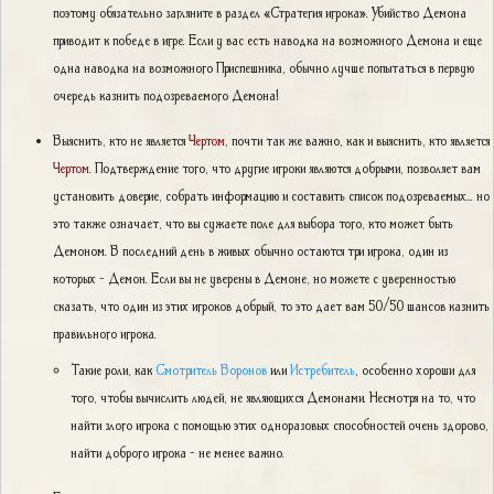
поэтому обязательно загляните в раздел «Стратегия игрока». Убийство Демона
приводит к победе в игре. Если у вас есть наводка на возможного Демона и еще
одна наводка на возможного Приспешника, обычно лучше попытаться в первую
очередь казнить подозреваемого Демона!
Выяснить, кто не является
Чертом
, почти так же важно, как и выяснить, кто является
Чертом
. Подтверждение того, что другие игроки являются добрыми, позволяет вам
установить доверие, собрать информацию и составить список подозреваемых... но
это также означает, что вы сужаете поле для выбора того, кто может быть
Демоном. В последний день в живых обычно остаются три игрока, один из
которых - Демон. Если вы не уверены в Демоне, но можете с уверенностью
сказать, что один из этих игроков добрый, то это дает вам 50/50 шансов казнить
правильного игрока.
Такие роли, как
Смотритель Воронов
или
Истребитель
, особенно хороши для
того, чтобы вычислить людей, не являющихся Демонами. Несмотря на то, что
найти злого игрока с помощью этих одноразовых способностей очень здорово,
найти доброго игрока - не менее важно.