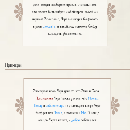
роли говорит «выберите игрока», это означает,
что может быть выбран любой игрок: живой или
мертвый. Возможно, Черт планирует блефовать
в роли
Солдата
, и такой ход поможет блефу
выглядеть убедительнее.
Примеры
Это первая ночь. Черт узнает, что Эвин и Сара -
Приспешники
. Черт также узнает, что
Монах
,
Повар
и
Библиотекарь
не участвуют в игре. Черт
блефует как
Повар
, а позже как
Мэр
. В конце
концов, Черта казнят, и
добро
побеждает.