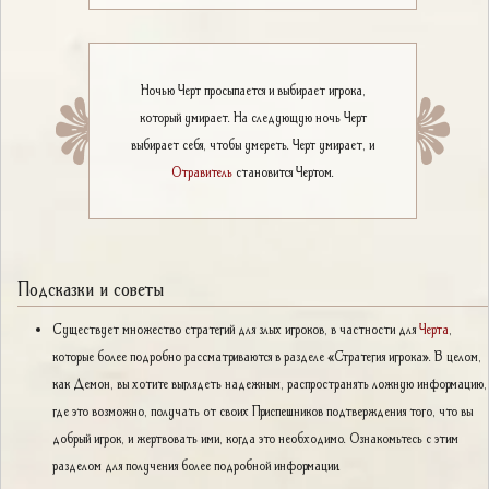
Ночью Черт просыпается и выбирает игрока,
который умирает. На следующую ночь Черт
выбирает себя, чтобы умереть. Черт умирает, и
Отравитель
становится Чертом.
Подсказки и советы
Существует множество стратегий для злых игроков, в частности для
Черта
,
которые более подробно рассматриваются в разделе «Стратегия игрока». В целом,
как Демон, вы хотите выглядеть надежным, распространять ложную информацию,
где это возможно, получать от своих Приспешников подтверждения того, что вы
добрый игрок, и жертвовать ими, когда это необходимо. Ознакомьтесь с этим
разделом для получения более подробной информации.