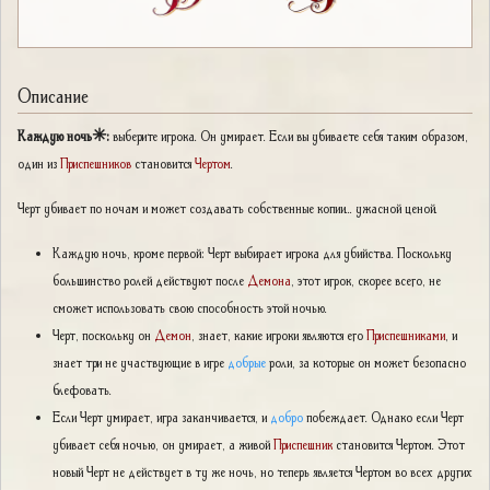
Описание
Каждую ночь✳:
выберите игрока. Он умирает. Если вы убиваете себя таким образом,
один из
Приспешников
становится
Чертом
.
Черт убивает по ночам и может создавать собственные копии... ужасной ценой.
Каждую ночь, кроме первой: Черт выбирает игрока для убийства. Поскольку
большинство ролей действуют после
Демона
, этот игрок, скорее всего, не
сможет использовать свою способность этой ночью.
Черт, поскольку он
Демон
, знает, какие игроки являются его
Приспешниками
, и
знает три не участвующие в игре
добрые
роли, за которые он может безопасно
блефовать.
Если Черт умирает, игра заканчивается, и
добро
побеждает. Однако если Черт
убивает себя ночью, он умирает, а живой
Приспешник
становится Чертом. Этот
новый Черт не действует в ту же ночь, но теперь является Чертом во всех других