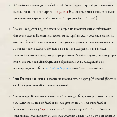
Оставайтесь в живых днем любой ценой. Даже в играх с тремя Приспешниками не
полагайтесь на то, что в игре есть
Блудница
. (Однако если вы поговорите со своим
Приспешниками и узнаете, что она есть, то игнорируйте этот совет!)
Если вы находитесь под подозрением, всегда можно покончить с собой ночью.
Убив себя и сделав Приспешника Демоном, который выглядит более надежным, вы
лишаете себя поддержки в виде постоянного права голоса, но выживание важнее.
Вы также можете сделать это, когда на вас нет подозрений, так как люди
склонны доверять игрокам, которые умерли ночью. В любом случае, если вы умерли
ночью, выдача ложной информации доброй команде на следующий день,
например, выдача себя за
Смотрителя Воронов
, может изменить ход игры.
Ваши Приспешники - пешки, которых можно принести в жертву! Убейте их! Убейте их
всех! Вы единственный, кто имеет значение!
В начале игры Рассказчик покажет вам три роли для блефа которых точно нет в
игре. Конечно, вы можете блефовать как угодно, но эти несколько блефов
безопасны. Поскольку
Черт
может умереть ночью и передать статус Демона
Приспешнику, полезными могут быть как более пассивные, так и более агрессивные