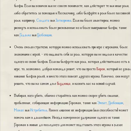
блефы. Если вы новичок или не совсем понимаете, как действуют те или иные роли,
либо обратитесь за помощью к Рассказчику, либо блефуйте в роли более пассивной
роли, например,
Солдата
или
Затворника
. Если вы более авантюрны, можно
рискнуть и использовать более рискованные но и более выигрышные блефы, такие
как
Гадалка
или
Гробовщик
.
Очень смелая стратегия, которую можно использовать при игре с игроками, более
знакомыми с игрой, - это выдавать себя за роль, которую вы не видели в качестве
одного из своих блефов. Если вы блефуете как роль, которая действительно есть в
игре, то, возможно, добрая команда решит, что вы просто
Барон
, который не узнал
никаких блефов ролей, и вместо этого повесят другого игрока. Конечно, они могут
решить, что вы на самом деле
Блудница
, и казнить вас на всякий случай.
Выбирая, кого убить, обычно старайтесь как можно скорее убить сильных,
проблемных, собирающих информацию Горожан, таких как
Эмпат
,
Гробовщик
,
Монах
или
Истребитель
. Раннее лишение их информации (или способности) может
помочь вам в дальнейшем. Иногда намеренное удержание одного из таких
Горожан в живых до последнего дня может подставить этого игрока в глазах