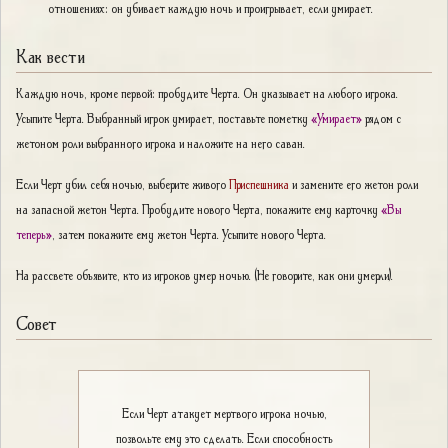
отношениях: он убивает каждую ночь и проигрывает, если умирает.
Как вести
Каждую ночь, кроме первой: пробудите Черта. Он указывает на любого игрока.
Усыпите Черта. Выбранный игрок умирает, поставьте пометку
«Умирает»
рядом с
жетоном роли выбранного игрока и наложите на него саван.
Если Черт убил себя ночью, выберите живого
Приспешника
и замените его жетон роли
на запасной жетон Черта. Пробудите нового Черта, покажите ему карточку
«Вы
теперь»
, затем покажите ему жетон Черта. Усыпите нового Черта.
На рассвете объявите, кто из игроков умер ночью. (Не говорите, как они умерли).
Совет
Если Черт атакует мертвого игрока ночью,
позвольте ему это сделать. Если способность