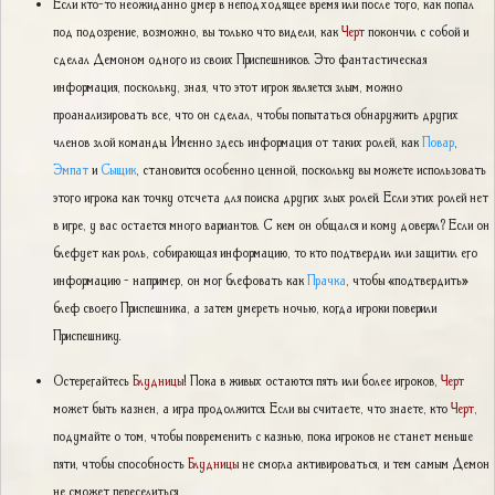
Если кто-то неожиданно умер в неподходящее время или после того, как попал
под подозрение, возможно, вы только что видели, как
Черт
покончил с собой и
сделал Демоном одного из своих Приспешников. Это фантастическая
информация, поскольку, зная, что этот игрок является злым, можно
проанализировать все, что он сделал, чтобы попытаться обнаружить других
членов злой команды. Именно здесь информация от таких ролей, как
Повар
,
Эмпат
и
Сыщик
, становится особенно ценной, поскольку вы можете использовать
этого игрока как точку отсчета для поиска других злых ролей. Если этих ролей нет
в игре, у вас остается много вариантов. С кем он общался и кому доверял? Если он
блефует как роль, собирающая информацию, то кто подтвердил или защитил его
информацию - например, он мог блефовать как
Прачка
, чтобы «подтвердить»
блеф своего Приспешника, а затем умереть ночью, когда игроки поверили
Приспешнику.
Остерегайтесь
Блудницы
! Пока в живых остаются пять или более игроков,
Черт
может быть казнен, а игра продолжится. Если вы считаете, что знаете, кто
Черт
,
подумайте о том, чтобы повременить с казнью, пока игроков не станет меньше
пяти, чтобы способность
Блудницы
не смогла активироваться, и тем самым Демон
не сможет переселиться.