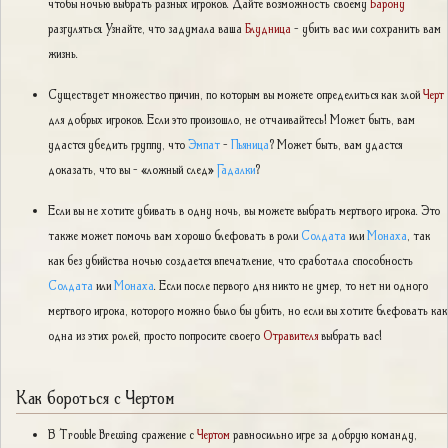
чтобы ночью выбрать разных игроков. Дайте возможность своему
Барону
разгуляться. Узнайте, что задумала ваша
Блудница
- убить вас или сохранить вам
жизнь.
Существует множество причин, по которым вы можете определиться как злой
Черт
для добрых игроков. Если это произошло, не отчаивайтесь! Может быть, вам
удастся убедить группу, что
Эмпат
-
Пьяница
? Может быть, вам удастся
доказать, что вы - «ложный след»
Гадалки
?
Если вы не хотите убивать в одну ночь, вы можете выбрать мертвого игрока. Это
также может помочь вам хорошо блефовать в роли
Солдата
или
Монаха
, так
как без убийства ночью создается впечатление, что сработала способность
Солдата
или
Монаха
. Если после первого дня никто не умер, то нет ни одного
мертвого игрока, которого можно было бы убить, но если вы хотите блефовать как
одна из этих ролей, просто попросите своего
Отравителя
выбрать вас!
Как бороться с Чертом
В Trouble Brewing сражение с
Чертом
равносильно игре за добрую команду,