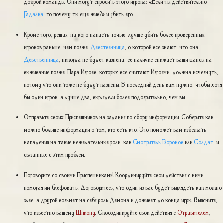
доброй команды. Они могут спросить этого игрока: «Если ты действительно
Гадалка
, то почему ты еще жив?» и убить его.
Кроме того, решая, на кого напасть ночью, лучше убить более проверенных
игроков раньше, чем позже.
Девственница
, о которой все знают, что она
Девственница
, никогда не будет казнена, ее наличие снижает ваши шансы на
выживание позже. Пара Изгоев, которых все считают Изгоями, должна исчезнуть,
потому что они тоже не будут казнены. В последний день вам нужно, чтобы хотя
бы один игрок, а лучше два, выглядели более подозрительно, чем вы.
Отправьте своих Приспешников на задания по сбору информации. Соберите как
можно больше информации о том, кто есть кто. Это поможет вам избежать
нападения на такие нежелательные роли, как
Смотритель Воронов
или
Солдат
, и
связанных с этим проблем.
Поговорите со своими Приспешниками! Координируйте свои действия с ними,
помогая им блефовать. Договоритесь, что один из вас будет выглядеть как можно
злее, а другой возьмет на себя роль Демона и доживет до конца игры. Выясните,
что известно вашему
Шпиону
. Скоординируйте свои действия с
Отравителем
,