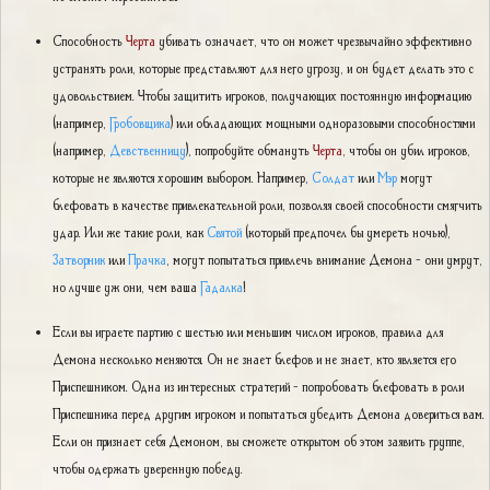
Способность
Черта
убивать означает, что он может чрезвычайно эффективно
устранять роли, которые представляют для него угрозу, и он будет делать это с
удовольствием. Чтобы защитить игроков, получающих постоянную информацию
(например,
Гробовщика
) или обладающих мощными одноразовыми способностями
(например,
Девственницу
), попробуйте обмануть
Черта
, чтобы он убил игроков,
которые не являются хорошим выбором. Например,
Солдат
или
Мэр
могут
блефовать в качестве привлекательной роли, позволяя своей способности смягчить
удар. Или же такие роли, как
Святой
(который предпочел бы умереть ночью),
Затворник
или
Прачка
, могут попытаться привлечь внимание Демона - они умрут,
но лучше уж они, чем ваша
Гадалка
!
Если вы играете партию с шестью или меньшим числом игроков, правила для
Демона несколько меняются. Он не знает блефов и не знает, кто является его
Приспешником. Одна из интересных стратегий - попробовать блефовать в роли
Приспешника перед другим игроком и попытаться убедить Демона довериться вам.
Если он признает себя Демоном, вы сможете открытом об этом заявить группе,
чтобы одержать уверенную победу.