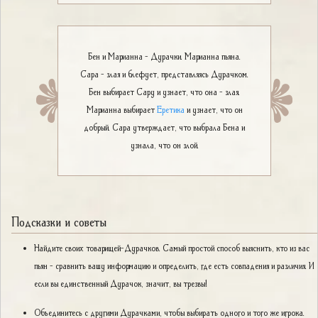
Бен и Марианна - Дурачки. Марианна пьяна.
Сара - злая и блефует, представляясь Дурачком.
Бен выбирает Сару и узнает, что она - злая.
Марианна выбирает
Еретика
и узнает, что он
добрый. Сара утверждает, что выбрала Бена и
узнала, что он злой.
Подсказки и советы
Найдите своих товарищей-Дурачков. Самый простой способ выяснить, кто из вас
пьян - сравнить вашу информацию и определить, где есть совпадения и различия. И
если вы единственный Дурачок, значит, вы трезвы!
Объединитесь с другими Дурачками, чтобы выбирать одного и того же игрока.