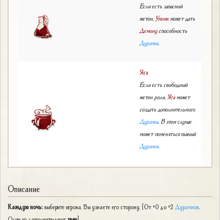
Если есть запасной
жетон,
Умник
может дать
Демону
способность
Дурачка
.
Яга
Если есть свободный
жетон роли,
Яга
может
создать дополнительного
Дурачка
. В этом случае
может поменяться пьяный
Дурачок
.
Описание
Каждую ночь:
выберите игрока. Вы узнаете его сторону. [От +0 до +2
Дурачков
.
Один из дополнительных
пьян
]