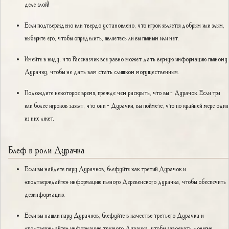
деле злой).
Если подтверждено или твердо установлено, что игрок является добрым или злым,
выберите его, чтобы определить, являетесь ли вы пьяным или нет.
Имейте в виду, что Рассказчик все равно может дать верную информацию пьяному
Дурачку, чтобы не дать вам стать слишком могущественным.
Подождите некоторое время, прежде чем раскрыть, что вы - Дурачок. Если три
или более игроков заявят, что они - Дурачки, вы поймете, что по крайней мере один
из них лжет.
Блеф в роли Дурачка
Если вы найдете пару Дурачков, блефуйте как третий Дурачок и
«подтверждайте» информацию пьяного Деревенского дурачка, чтобы обеспечить
дезинформацию.
Если вы нашли пару Дурачков, блефуйте в качестве третьего Дурачка и
«подтверждайте» информацию трезвого Дурачка, чтобы завоевать доверие