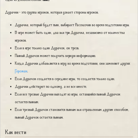
Дурачки - это группа игроков, которая узнает стороны игроков.
Дурачка, который будет пьян, выбирает Рассказчик во время подготовки игры.
В игре может быть один, два или три Дурачка, независимо от количества
игроков.
Если в игре только один Дурачок, он трезв.
Пьяный Дурачок может получить верную информацию.
Когда Дурачки добавляются в игру во время подготовки, они заменяют других
Горожан
.
Если Дурачок создается в середине игры, то создается только один.
Дурачки действуют по одному, а не все вместе.
Если все трезвые Дурачки выходят из игры, оставшийся пьяный Дурачок
остается пьяным.
Если трезвый Дурачок становится пьяным или отравленным другим способом,
пьяный Дурачок остается пьяным.
Как вести