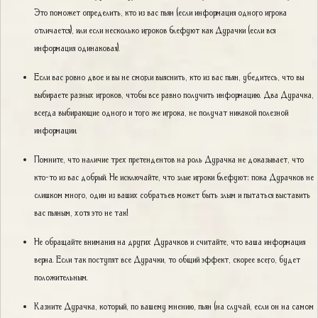
Это поможет определить, кто из вас пьян (если информация одного игрока
отличается), или если несколько игроков блефуют как Дурачки (если вся
информация одинаковая).
Если вас ровно двое и вы не смогли выяснить, кто из вас пьян, убедитесь, что вы
выбираете разных игроков, чтобы все равно получить информацию. Два Дурачка,
всегда выбирающие одного и того же игрока, не получат никакой полезной
информации.
Помните, что наличие трех претендентов на роль Дурачка не доказывает, что
кто-то из вас добрый. Не исключайте, что злые игроки блефуют: пока Дурачков не
слишком много, один из ваших собратьев может быть злым и пытаться выставить
вас пьяным, хотя это не так!
Не обращайте внимания на других Дурачков и считайте, что ваша информация
верна. Если так поступят все Дурачки, то общий эффект, скорее всего, будет
положительным.
Казните Дурачка, который, по вашему мнению, пьян (на случай, если он на самом