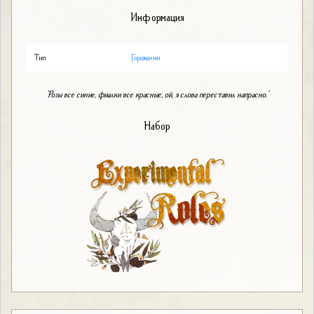
Информация
Тип
Горожанин
"Розы все синие, фиалки все красные, ой, я слова переставил напрасно."
Набор