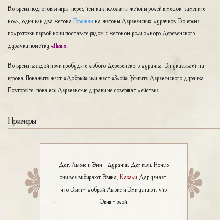
Во время подготовки игры, перед тем как положить жетоны ролей в мешок, замените
ноль, один или два жетона
Горожан
на жетоны Деревенских дурачков. Во время
подготовки первой ночи поставьте рядом с жетоном роли одного Деревенского
дурачка пометку
«Пьян»
.
Во время каждой ночи пробудите любого Деревенского дурачка. Он указывает на
игрока. Покажите жест «Добрый» или жест «Злой». Усыпите Деревенского дурачка.
Повторяйте, пока все Деревенские дураки не совершат действия.
Примеры
Даг, Льюис и Эми - Дурачки. Даг пьян. Ночью
они все выбирают Эвина,
Казали
. Даг узнает,
что Эвин - добрый. Льюис и Эми узнают, что
Эвин - злой.