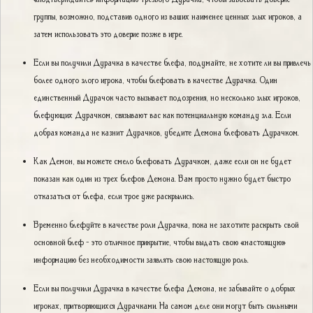
группы, возможно, подставив одного из ваших наименее ценных злых игроков, а
затем использовать это доверие позже в игре.
Если вы получили Дурачка в качестве блефа, подумайте, не хотите ли вы привлечь
более одного злого игрока, чтобы блефовать в качестве Дурачка. Один
единственный Дурачок часто вызывает подозрения, но несколько злых игроков,
блефующих Дурачком, связывают вас как потенциальную команду зла. Если
добрая команда не казнит Дурачков, убедите Демона блефовать Дурачком.
Как Демон, вы можете смело блефовать Дурачком, даже если он не будет
показан как один из трех блефов Демона. Вам просто нужно будет быстро
отказаться от блефа, если трое уже раскрылись.
Временно блефуйте в качестве роли Дурачка, пока не захотите раскрыть свой
основной блеф - это отличное прикрытие, чтобы выдать свою «настоящую»
информацию без необходимости заявлять свою настоящую роль.
Если вы получили Дурачка в качестве блефа Демона, не забывайте о добрых
игроках, притворяющихся Дурачками. На самом деле они могут быть сильными