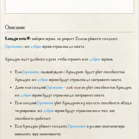
Описание
Каждую ночь✳:
выберите игрока, он умирает. Если вы убиваете соседнего
Горожанина
, все
добрые
игроки отравлены до заката.
Хуньдунь ждет удобного случая, чтобы отравить всех
добрых
игроков.
Если
Горожанин
, сидящий рядом с Хуньдунем, будет убит способностью
Хуньдуня, все
добрые
игроки будут отравлены до завтрашнего заката.
Даже если соседний
Горожанин
-
злой
, если он убит способностью Хуньдуня,
все
добрые
игроки будут отравлены до завтрашнего заката.
Если соседний
Горожанин
убит Хуньдунем и у него есть способность «Когда
ты умираешь», все
добрые
игроки будут отравлены после того, как
способность сработает.
Если Хуньдунь убивает соседнего
Горожанина
и условие окончания игры
выполнено, игра заканчивается.