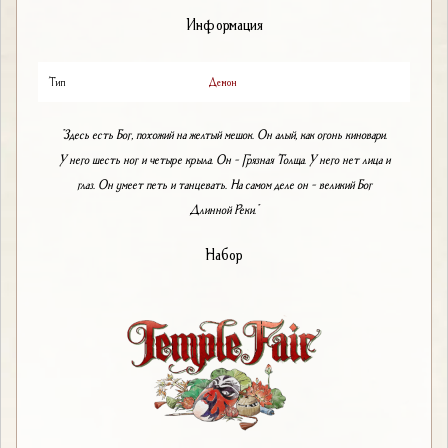
Информация
Тип
Демон
"Здесь есть Бог, похожий на желтый мешок. Он алый, как огонь киновари.
У него шесть ног и четыре крыла. Он - Грязная Толща. У него нет лица и
глаз. Он умеет петь и танцевать. На самом деле он - великий Бог
Длинной Реки."
Набор