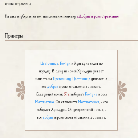
игроки отравлены.
На закате уберите жетон-напоминание пометку
«Добрые игроки отравлены»
.
Примеры
Цветочница
,
Болтун
и Хуньдунь сидят по
порядку. В одну из ночей Хуньдунь решает
напасть на
Цветочницу
.
Цветочница
умирает, а
все
добрые
игроки отравлены до заката.
Следующей ночью
Яга
выбирает
Болтуна
и роль
Математика
. Он становится
Математиком
, и его
выбирает Хуньдунь. Он умирает этой ночью, и
все
добрые
игроки снова отравлены до заката.