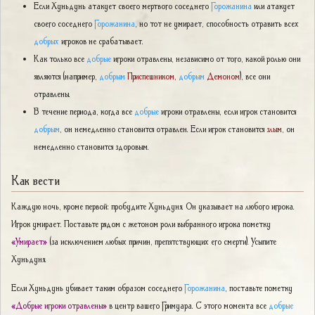
Если Хуньдунь атакует своего мертвого соседнего
Горожанина
или атакует
своего соседнего
Горожанина
, но тот не умирает, способность отравить всех
добрых
игроков не срабатывает.
Как только все
добрые
игроки отравлены, независимо от того, какой ролью они
являются (например,
добрым
Приспешником
,
добрым
Демоном
), все они
отравлены.
В течение периода, когда все
добрые
игроки отравлены, если игрок становится
добрым
, он немедленно становится отравлен. Если игрок становится
злым
, он
немедленно становится здоровым.
Как вести
Каждую ночь, кроме первой: пробудите Хуньдуня. Он указывает на любого игрока.
Игрок умирает. Поставьте рядом с жетоном роли выбранного игрока пометку
«Умирает»
(за исключением любых причин, препятствующих его смерти). Усыпите
Хуньдуня.
Если Хуньдунь убивает таким образом соседнего
Горожанина
, поставьте пометку
«Добрые игроки отравлены»
в центр вашего Гримуара. С этого момента все
добрые