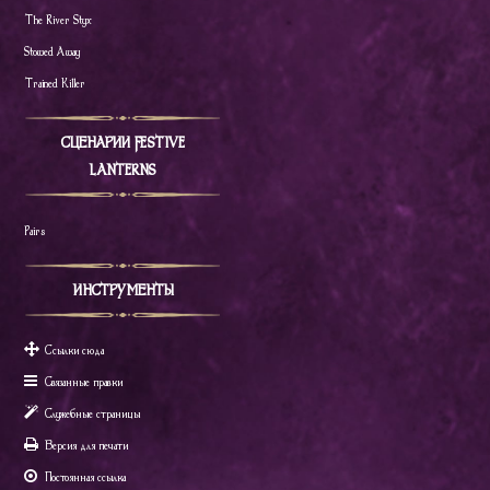
The River Styx
Stowed Away
Trained Killer
СЦЕНАРИИ FESTIVE
LANTERNS
Pairs
ИНСТРУМЕНТЫ
Ссылки сюда
Связанные правки
Служебные страницы
Версия для печати
Постоянная ссылка