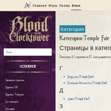
Категория
Категория
:
Temple Fair
Страницы в катег
Показано 27 страниц из 27, находящихся в
Г
ОСНОВНОЕ
Гвардеец (Temple Fair)
Заглавная страница
Господин Несчастье (Temple Fair)
Группа в VK
Д
Группа в Telegram
Дива (Temple Fair)
Где поиграть
З
Глоссарий