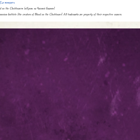
|
Где поиграть
ood on the Clocktower» («Кровь на Часовой Башне»).
monium Institute (the creators of Blood on the Clocktower). All trademarks are property of their respective owners.