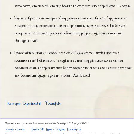
заподозрят, что вы злой, что еще больше подтвердит, что добрый игрок - добрый.
Ищите добрых ролей, которые обнаруживают злые способности. Заручитесь их
доверием, чтобы "использовать их информацию" в своих догадках. Но будьте
осторожны... это может привести к обратному результату, если в итоге они
обнаружат вас!
Привлекайте внимание к своим догадкам! Сделайте так, чтобы игра была
посвящена вам! Пойте песни, танцуйте и драматизируйте свои догадки! Чем
больше внимания добрых игроков будет сосредоточено на вас и ваших догадках,
тем больше они будут думать, что вы - Аль-Сахер!
Experimental
Townsfolk
Категории
:
Страница в последний раз была отредактирована 10 ноября 2025 года в 13:04.
Заглавная страница
Группа в VK
|
Группа в Telegram
|
Где поиграть