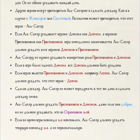
дня. Он не обязан угадывать каждый день.
Другие игроки могут притвориться Аль-Сахером и сделать догадку. Как и в
случае с
Жонглером
или
Сплетницей
, Рассказчик может притвориться, что этот
игрок - Аль-Сахер.
Если Аль-Сахер угадывает игрока-Демона как
Демона
, а игроков-
Приспешников как
Приспешников
, игра немедленно заканчивается. Аль-Сахер
должен угадать всех игроков
Демонов
и
Приспешников
.
Аль-Сахеру не нужно угадывать конкретные роли
Приспешников
и
Демонов
.
Если в игре более одного
Демона
, все
Демоны
должны быть угаданы.
Если игрок является
Приспешником
и
Демоном
, например
Легион
, Аль-Сахер
должен угадать, что этот игрок -
Демон
.
Сделав догадку, Аль-Сахер не может передумать в тот же день и сделать
догадку снова.
Аль-Сахер должен угадать
Приспешников
и
Демонов
, даже если они
добрые
,
но не должен угадывать, кто из
Странников
злой
.
Если во время игры команда
зла
изменилась, Аль-Сахер должен угадать
текущую команду
зла
, а не первоначальную.