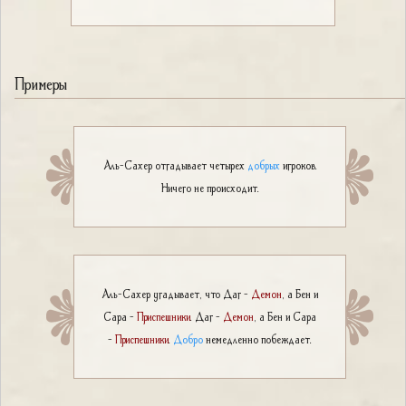
Примеры
Аль-Сахер отгадывает четырех
добрых
игроков.
Ничего не происходит.
Аль-Сахер угадывает, что Даг -
Демон
, а Бен и
Сара -
Приспешники
. Даг -
Демон
, а Бен и Сара
-
Приспешники
.
Добро
немедленно побеждает.