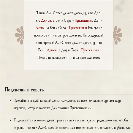
Пьяный Аль-Сахер делает догадку, что Даг -
это
Демон
, а Бен и Сара -
Приспешники
. Даг -
Демон
, а Бен и Сара -
Приспешники
. Ничего не
происходит, и игра продолжается. На следующий
день трезвый Аль-Сахер делает догадку, что
Бен -
Демон
, а Даг и Сара -
Приспешники
.
Ничего не происходит, и игра продолжается.
Подсказки и советы
Делайте догадки каждый день! Каждое ваше предположение сужает круг
игроков, которые являются Демонами и Приспешниками.
Подождите несколько дней, прежде чем сделать первое предположение, чтобы
скрыть, что вы - Аль-Сахер. Злая команда может захотеть отравить и убить вас,