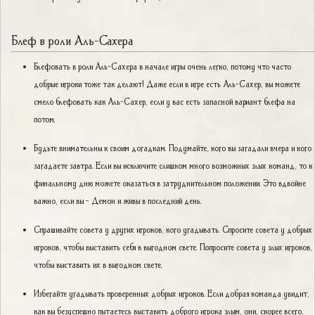
Блеф в роли Аль-Сахера
Блефовать в роли Аль-Сахера в начале игры очень легко, потому что часто
добрые игроки тоже так делают! Даже если в игре есть Аль-Сахер, вы можете
смело блефовать как Аль-Сахер, если у вас есть запасной вариант блефа на
потом.
Будьте внимательны к своим догадкам. Подумайте, кого вы загадали вчера и кого
загадаете завтра. Если вы исключите слишком много возможных злых команд, то к
финальному дню можете оказаться в затруднительном положении. Это вдвойне
важно, если вы - Демон и живы в последний день.
Спрашивайте совета у других игроков, кого угадывать. Спросите совета у добрых
игроков, чтобы выставить себя в выгодном свете. Попросите совета у злых игроков,
чтобы выставить их в выгодном свете.
Избегайте угадывать проверенных добрых игроков. Если добрая команда увидит,
как вы безуспешно пытаетесь выставить доброго игрока злым, они, скорее всего,