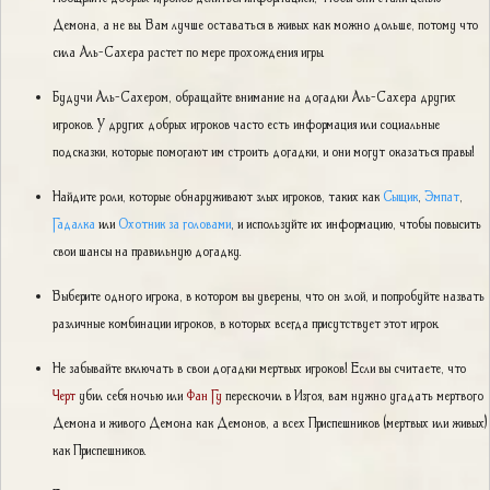
Демона, а не вы. Вам лучше оставаться в живых как можно дольше, потому что
сила Аль-Сахера растет по мере прохождения игры.
Будучи Аль-Сахером, обращайте внимание на догадки Аль-Сахера других
игроков. У других добрых игроков часто есть информация или социальные
подсказки, которые помогают им строить догадки, и они могут оказаться правы!
Найдите роли, которые обнаруживают злых игроков, таких как
Сыщик
,
Эмпат
,
Гадалка
или
Охотник за головами
, и используйте их информацию, чтобы повысить
свои шансы на правильную догадку.
Выберите одного игрока, в котором вы уверены, что он злой, и попробуйте назвать
различные комбинации игроков, в которых всегда присутствует этот игрок.
Не забывайте включать в свои догадки мертвых игроков! Если вы считаете, что
Черт
убил себя ночью или
Фан Гу
перескочил в Изгоя, вам нужно угадать мертвого
Демона и живого Демона как Демонов, а всех Приспешников (мертвых или живых)
как Приспешников.