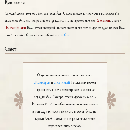
Как вести
Каждый день, только один раз, если Аль-Сахер заявляет, что хочет использовать
свою способность, попросите его угадать, кто из игроков является
Демоном
, а кто -
Приспешниками
. Если ответ неверный, ничего не происходит, и игра продолжается. Если
ответ верный, объявите, что побеждает
добро
.
Совет
Опциональное правило: как и в случае с
Жонглером
и
Сплетницей
, Рассказчик может
ограничить количество игроков, делающих
догадки Аль-Сахера, тремя игроками в день.
Используйте это необязательное правило только
в том случае, если так много игроков блефуют
в роли Аль-Сахера, что игра затягивается и
перестает быть веселой.