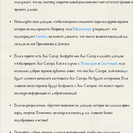
если узнает, кто вы, поэтому сокрытие вашей роли поможет вам остаться трезвым и
прожить дольше.
Используйте свои догадки, чтобы намеренно исключить пары или группы игроков,
которые вы подозреваете. Например, если
Библиотекарь
утверждает, что
подтверждает
Святого
, вы можете доказать, что они не являются командой зла,
загадав их как Приспешника и Демона.
Если в скрипте есть Аль-Сахер, блефуйте как Аль-Сахер и делайте догадки,
чтобы прикрыть Аль-Сахера. Как и в случае с
Жонглером
и
Сплетницей
, если
несколько добрых игроков публично заявят, что они Аль-Сахеры, злой команде
будет сложнее вычислить настоящего Аль-Сахера. Но будьте осторожны: Если
слишком много игроков будут блефовать с Аль-Сахером, это может скрыть
полезную информацию от доброй команды!
Если вы умерли ночью, обратите внимание на догадки, которые вы сделали прямо
перед смертью. Возможно, вы напугали команду зла, слишком близко
подобравшись к истине!
Поощряйте добрых игроков делиться информацией, чтобы они стали целью