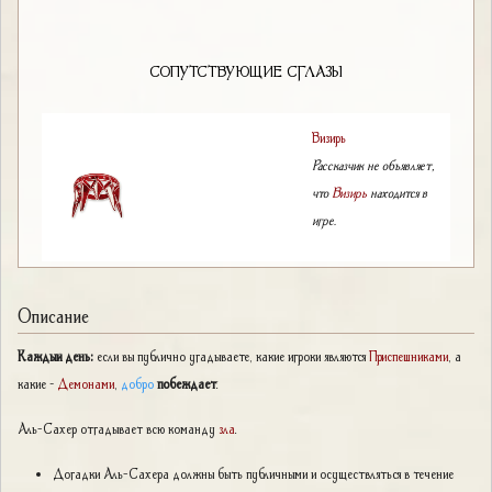
СОПУТСТВУЮЩИЕ СГЛАЗЫ
Визирь
Рассказчик не объявляет,
что
Визирь
находится в
игре.
Описание
Каждый день:
если вы публично угадываете, какие игроки являются
Приспешниками
, а
какие –
Демонами
,
добро
побеждает
.
Аль-Сахер отгадывает всю команду
зла
.
Догадки Аль-Сахера должны быть публичными и осуществляться в течение