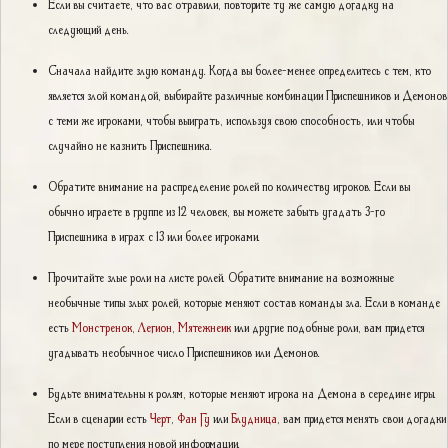
Если вы считаете, что вас отравили, повторите ту же самую догадку на
следующий день.
Сначала найдите злую команду. Когда вы более-менее определитесь с тем, кто
является злой командой, выбирайте различные комбинации Приспешников и Демонов
с теми же игроками, чтобы выиграть, используя свою способность, или чтобы
случайно не казнить Приспешника.
Обратите внимание на распределение ролей по количеству игроков. Если вы
обычно играете в группе из 12 человек, вы можете забыть угадать 3-го
Приспешника в играх с 13 или более игроками.
Прочитайте злые роли на листе ролей. Обратите внимание на возможные
необычные типы злых ролей, которые меняют состав команды зла. Если в команде
есть
Монстренок
,
Легион
,
Мятежнеик
или другие подобные роли, вам придется
угадывать необычное число Приспешников или Демонов.
Будьте внимательны к ролям, которые меняют игрока на Демона в середине игры.
Если в сценарии есть
Черт
,
Фан Гу
или
Блудница
, вам придется менять свои догадки
по мере поступления новой информации.