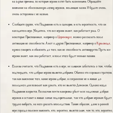
на глупые причины, по которым игроки хотят быть казненными. Обращайте
внимание на обоснованную логику игроков, желающих казни. И будьте очень,
очень осторожны с их казнью.
Сообщите группе, что Подрывник есть в сценарии, и есть вероятность, что он
находится в игре. Убедитесь, что все игроки знают, как работает роль. О
некоторых Приспешниках, например о
Цереновусе
, можно рассказать после
активации их способности. А вот о других Приспешниках, например о
Кукловоде
,
нужно говорить и объяснять до того, как их способность активируется. Пусть все
игроки знают, как она работает, и после этого будет меньше паники.
Если вы считаете, что Подрывник есть в игре, не слишком заботьтесь о том, чтобы
подтвердить, что добрые игроки являются добрыми. Обычно это хорошая стратегия,
так как выяснение того, какие игроки добрые, и сохранение их в живых до
последнего дня позволит вам узнать, кто не является Демоном. Однако когда
Подрывник взорвется, Рассказчик почти наверняка убьет всех надежных добрых
игроков и оставит в живых самых подозрительных, так что добрым игрокам будет
трудно выбрать, на кого указать впоследствии. Таким образом, даже в ранней
игре гораздо полезнее выяснить, кто, вероятно, является злым, чем то, кто, вероятно,