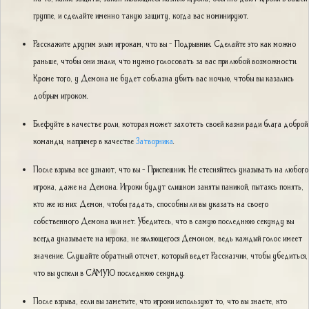
группе, и сделайте именно такую защиту, когда вас номинируют.
Расскажите другим злым игрокам, что вы - Подрывник. Сделайте это как можно
раньше, чтобы они знали, что нужно голосовать за вас при любой возможности.
Кроме того, у Демона не будет соблазна убить вас ночью, чтобы вы казались
добрым игроком.
Блефуйте в качестве роли, которая может захотеть своей казни ради блага доброй
команды, например в качестве
Затворника
.
После взрыва все узнают, что вы - Приспешник. Не стесняйтесь указывать на любого
игрока, даже на Демона. Игроки будут слишком заняты паникой, пытаясь понять,
кто же из них Демон, чтобы гадать, способны ли вы указать на своего
собственного Демона или нет. Убедитесь, что в самую последнюю секунду вы
всегда указываете на игрока, не являющегося Демоном, ведь каждый голос имеет
значение. Слушайте обратный отсчет, который ведет Рассказчик, чтобы убедиться,
что вы успели в САМУЮ последнюю секунду.
После взрыва, если вы заметите, что игроки используют то, что вы знаете, кто