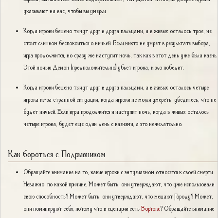
указывают на вас, чтобы вы умерли.
Когда игроки бешено тычут друг в друга пальцами, а в живых осталось трое, не
стоит слишком беспокоиться о ничьей. Если никто не умрет в результате выбора,
игра продолжится, но сразу же наступит ночь, так как в этот день уже была казнь.
Этой ночью Демон (предположительно) убьет игрока, и зло победит.
Когда игроки бешено тычут друг в друга пальцами, а в живых осталось четыре
игрока из-за странной ситуации, когда игроки не могли умереть, убедитесь, что не
будет ничьей. Если игра продолжится и наступит ночь, когда в живых осталось
четыре игрока, будет еще один день с казнями, а это нежелательно.
Как бороться с Подрывником
Обращайте внимание на то, какие игроки с энтузиазмом относятся к своей смерти.
Неважно, по какой причине. Может быть, они утверждают, что уже использовали
свою способность? Может быть, они утверждают, что мешают Городу? Может,
они номинируют себя, потому что в сценарии есть
Вортокс
? Обращайте внимание