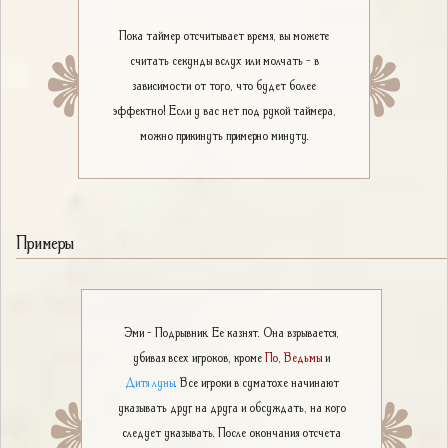
Пока таймер отсчитывает время, вы можете
считать секунды вслух или молчать - в
зависимости от того, что будет более
эффектно! Если у вас нет под рукой таймера,
можно прикинуть примерно минуту.
Примеры
Эми - Подрывник. Ее казнят. Она взрывается,
убивая всех игроков, кроме
По
,
Ведьмы
и
Дитя луны
. Все игроки в суматохе начинают
указывать друг на друга и обсуждать, на кого
следует указывать. После окончания отсчета