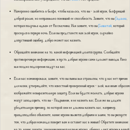
Намеренно ошибитесь в блефе, чтобы казалось, что вы - злой игрок, блефующий
доброй ролью, но неправильно понявший ее способность. Заявите, что вы
Гадалка
,
которая получила «два» от Рассказчика. Или заявите, что вы
Глашатай
, который
проснулся в первую ночь. Если вы предстанете как злой игрок, случайно
допустивший ошибку, добро может вас казнить.
Обращайте внимание на то, какой информацией делится группа. Сообщайте
противоречивую информацию, и пусть добрые игроки сами сделают выводы. Рано
или поздно подозрения падут на вас.
Если вас номинировали, заявите, что вы пьяны или отравлены, что у вас нет причин
для казни, утверждайте, что известный проверенный игрок - злой, или иным образом
изображайте невыразительную защиту. Если вы будете молчать, добрые игроки
могут заподозрить, что вы - Подрывник, и не казнить вас. Если же вы дадите
убедительную причину, по которой они не должны казнить вас, например,
правдоподобно объясните, какие игроки являются добрыми и злыми, то вы рискуете
тем, что добрая команда поверит вам и оставит вас в живых! Обратите внимание
на то, какие защиты, заканчивающиеся казнью игрока, обычно дают игроки в вашей