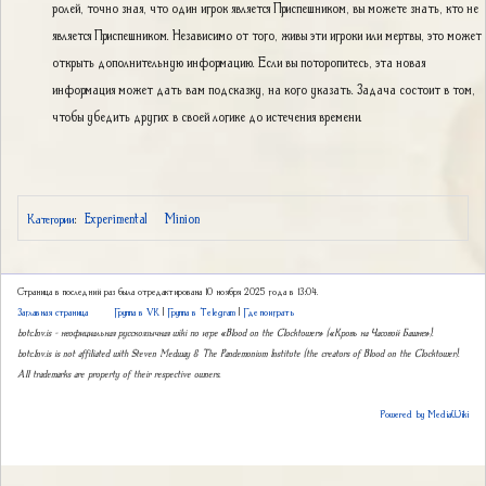
ролей, точно зная, что один игрок является Приспешником, вы можете знать, кто не
является Приспешником. Независимо от того, живы эти игроки или мертвы, это может
открыть дополнительную информацию. Если вы поторопитесь, эта новая
информация может дать вам подсказку, на кого указать. Задача состоит в том,
чтобы убедить других в своей логике до истечения времени.
Experimental
Minion
Категории
:
Страница в последний раз была отредактирована 10 ноября 2025 года в 13:04.
Заглавная страница
Группа в VK
|
Группа в Telegram
|
Где поиграть
botc.1nv.is – неофициальная русскоязычная wiki по игре «Blood on the Clocktower» («Кровь на Часовой Башне»).
botc.1nv.is is not affiliated with Steven Medway & The Pandemonium Institute (the creators of Blood on the Clocktower).
All trademarks are property of their respective owners.
Powered by MediaWiki