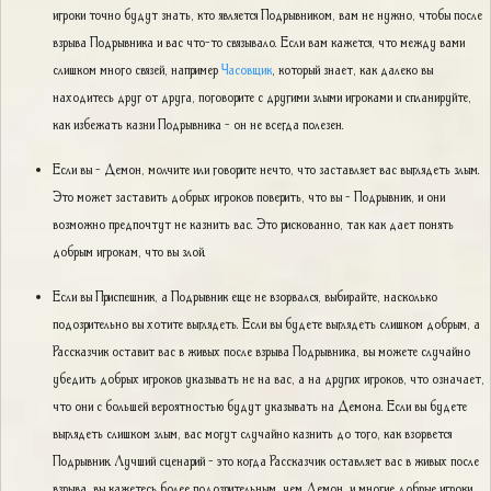
игроки точно будут знать, кто является Подрывником, вам не нужно, чтобы после
взрыва Подрывника и вас что-то связывало. Если вам кажется, что между вами
слишком много связей, например
Часовщик
, который знает, как далеко вы
находитесь друг от друга, поговорите с другими злыми игроками и спланируйте,
как избежать казни Подрывника - он не всегда полезен.
Если вы - Демон, молчите или говорите нечто, что заставляет вас выглядеть злым.
Это может заставить добрых игроков поверить, что вы - Подрывник, и они
возможно предпочтут не казнить вас. Это рискованно, так как дает понять
добрым игрокам, что вы злой.
Если вы Приспешник, а Подрывник еще не взорвался, выбирайте, насколько
подозрительно вы хотите выглядеть. Если вы будете выглядеть слишком добрым, а
Рассказчик оставит вас в живых после взрыва Подрывника, вы можете случайно
убедить добрых игроков указывать не на вас, а на других игроков, что означает,
что они с большей вероятностью будут указывать на Демона. Если вы будете
выглядеть слишком злым, вас могут случайно казнить до того, как взорвется
Подрывник. Лучший сценарий - это когда Рассказчик оставляет вас в живых после
взрыва, вы кажетесь более подозрительным, чем Демон, и многие добрые игроки