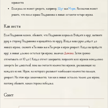
взрывается.
Если роль не может умереть, например,
Шут
или
Моряк
, Рассказчик может
решить, что после взрыва Подрывника в живых остаются четыре игрока.
Как вести
Если Подрывник казнен, объявите, что Подрывник взорвался. Войдите в круг, вытяните
руку в сторону Подрывника и вращайтесь по кругу. (Когда ваша рука дойдет до
живого игрока, скажите «Ты жив» или «Ты умер» и игрок умирает. Когда вы пройдете
круг, в живых должно остаться три игрока, включая
Демона
. Затем громко
отсчитывать от 10 до 1. Когда отсчет завершится, попросите всех игроков немедленно
замереть (не двигаться), пока вы считаете количество игроков, указывающих на
каждого из них. Игрок, на которого указывает наибольшее количество пальцев,
умирает. На этом игра заканчивается, так как в живых осталось только два игрока,
поэтому объявите, какая сторона победила.
Совет