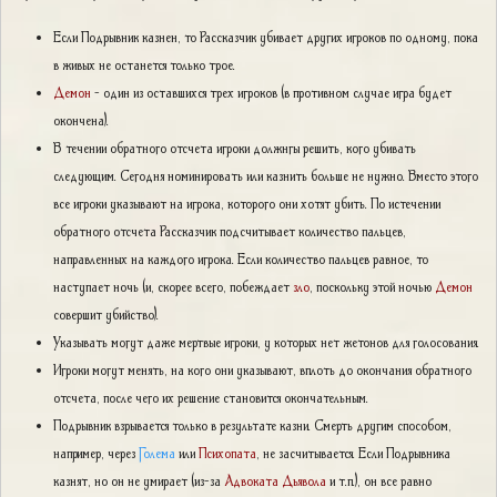
Если Подрывник казнен, то Рассказчик убивает других игроков по одному, пока
в живых не останется только трое.
Демон
- один из оставшихся трех игроков (в противном случае игра будет
окончена).
В течении обратного отсчета игроки должнгы решить, кого убивать
следующим. Сегодня номинировать или казнить больше не нужно. Вместо этого
все игроки указывают на игрока, которого они хотят убить. По истечении
обратного отсчета Рассказчик подсчитывает количество пальцев,
направленных на каждого игрока. Если количество пальцев равное, то
наступает ночь (и, скорее всего, побеждает
зло
, поскольку этой ночью
Демон
совершит убийство).
Указывать могут даже мертвые игроки, у которых нет жетонов для голосования.
Игроки могут менять, на кого они указывают, вплоть до окончания обратного
отсчета, после чего их решение становится окончательным.
Подрывник взрывается только в результате казни. Смерть другим способом,
например, через
Голема
или
Психопата
, не засчитывается. Если Подрывника
казнят, но он не умирает (из-за
Адвоката Дьявола
и т.п.), он все равно