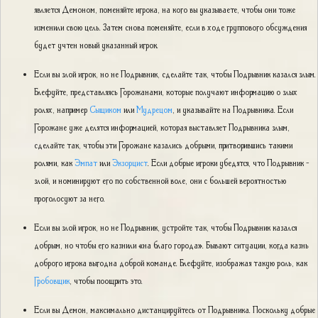
является Демоном, поменяйте игрока, на кого вы указываете, чтобы они тоже
изменили свою цель. Затем снова поменяйте, если в ходе группового обсуждения
будет учтен новый указанный игрок.
Если вы злой игрок, но не Подрывник, сделайте так, чтобы Подрывник казался злым.
Блефуйте, представляясь Горожанами, которые получают информацию о злых
ролях, например
Сыщиком
или
Мудрецом
, и указывайте на Подрывника. Если
Горожане уже делятся информацией, которая выставляет Подрывника злым,
сделайте так, чтобы эти Горожане казались добрыми, притворившись такими
ролями, как
Эмпат
или
Экзорцист
. Если добрые игроки убедятся, что Подрывник -
злой, и номинируют его по собственной воле, они с большей вероятностью
проголосуют за него.
Если вы злой игрок, но не Подрывник, устройте так, чтобы Подрывник казался
добрым, но чтобы его казнили «на благо города». Бывают ситуации, когда казнь
доброго игрока выгодна доброй команде. Блефуйте, изображая такую роль, как
Гробовщик
, чтобы поощрить это.
Если вы Демон, максимально дистанцируйтесь от Подрывника. Поскольку добрые