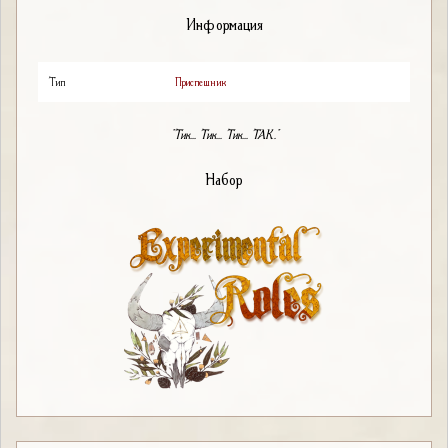
Информация
Тип
Приспешник
"Тик... Тик... Тик... ТАК."
Набор