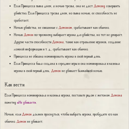
Если Принцесса пьяна днем, а ночью трезва, она не даст
Демону
совершить
убийство. Если Принцесса трезва днем, но пьяна ночью, ее способность не
сработает.
Ночью убийства, не связанные с
Демоном
, срабатывают как обычно.
Ночью
Демон
по-прежнему выбирает игрока для убийства, но тот не умирает.
Другие части способности
Демона
, такие как отравление игроков, создание
ложной информации и т. д., срабатывают как обычно.
Принцесса не обязана номинировать игрока в свой первый день.
Если Принцесса была создана в середине игры и она номинировала и казнила
игрока в свой первый день,
Демон
не убивает ближайшей ночью.
Как вести
Если Принцесса номинировала и казнила игрока, поставьте рядом с жетоном
Демона
пометку
«Не убивает»
.
Ночью, если
Демон
должен проснуться, чтобы выбрать игрока, пробудите его как
обычно.
Демон
не убивает.