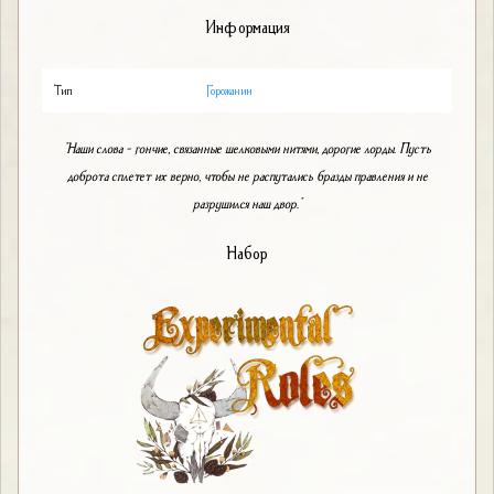
Информация
Тип
Горожанин
"Наши слова - гончие, связанные шелковыми нитями, дорогие лорды. Пусть
доброта сплетет их верно, чтобы не распутались бразды правления и не
разрушился наш двор."
Набор