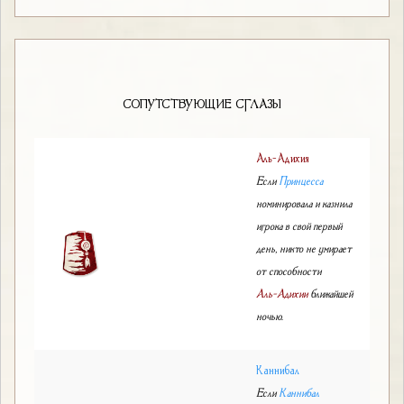
СОПУТСТВУЮЩИЕ СГЛАЗЫ
Аль-Адихия
Если
Принцесса
номинировала и казнила
игрока в свой первый
день, никто не умирает
от способности
Аль-Адихии
ближайшей
ночью.
Каннибал
Если
Каннибал