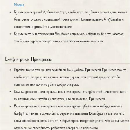
Моряка
.
Будьте милосердны! Добиваться того, чтобы кого-то убили в первый день, может
быть очень сложно с социальной точки зрения. Помните правило 4: «Убивайте с
изяществом, а умирайте с достоинством».
Будьте честны и откровенны. Чем более социально добрым вы будете казаться,
тем больше игроков поверят вам и согласятся выполнить ваш план.
Блеф в роли Принцессы
Играйте точно так же, как если бы вы были доброй Принцессой. Принцесса хочет,
чтобы кого-то сразу же казнили, поэтому у вас есть готовый предлог, чтобы
попытаться немедленно убить доброго игрока.
Если вы успешно номинировали и казнили игрока, атакуйте этой ночью того, кого
вы казнили днем, чтобы «доказать», что вы являетесь Принцессой.
Если вы успешно номинировали и казнили игрока, убейте кого-нибудь ночью и
блефуйте, что вы, должно быть, отравлены или пьяны. Если будет казаться, что
ваша способность не работает, добрые игроки могут подумать, что их пьяные или
отравленные способности работают совершенно нормально.