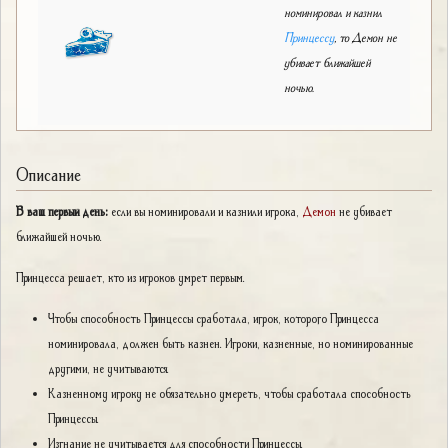
номинировал и казнил
Принцессу
, то Демон не
убивает ближайшей
ночью.
Описание
В ваш первый день:
если вы номинировали и казнили игрока,
Демон
не убивает
ближайшей ночью.
Принцесса решает, кто из игроков умрет первым.
Чтобы способность Принцессы сработала, игрок, которого Принцесса
номинировала, должен быть казнен. Игроки, казненные, но номинированные
другими, не учитываются.
Казненному игроку не обязательно умереть, чтобы сработала способность
Принцессы.
Изгнание не учитывается для способности Принцессы.