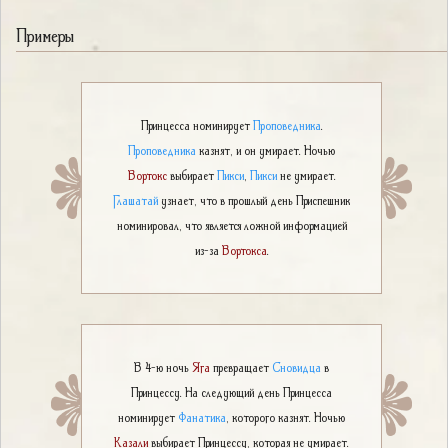
Примеры
Принцесса номинирует
Проповедника
.
Проповедника
казнят, и он умирает. Ночью
Вортокс
выбирает
Пикси
,
Пикси
не умирает.
Глашатай
узнает, что в прошлый день Приспешник
номинировал, что является ложной информацией
из-за
Вортокса
.
В 4-ю ночь
Яга
превращает
Сновидца
в
Принцессу. На следующий день Принцесса
номинирует
Фанатика
, которого казнят. Ночью
Казали
выбирает Принцессу, которая не умирает.