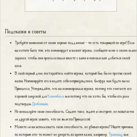
Подсказки и советы
Требуйте внимания от своих верных подданных - то есть товарищей по игре! Если
вы хотите быть тем, кто номинирует и казнит игрока, сообщите всем о своем плане
заранее, чтобы они проголосовали вместе с вами и помогли вам добиться своей
цели.
В свой первый день постарайтесь найти игрока, который был бы не против своей
казни. Номинируйте его и ведите себя непринужденно, блефуя, как будто вы не
Принцесса. Утверждайте, что вы номинировали игрока, потому что считаете его
хорошей закуской для
Каннибала
или потому что он хотел бы, чтобы его роль
подтвердил
Гробовщик
.
Не используйте свою способность. Сидите тихо, ждите и смотрите, не попытается
ли другой игрок заявить, что он является Принцессой.
Можете ли вы использовать свою способность, не убивая игрока? Ищите причины,
по которым кто-то может не умереть во время казни, например,
Травницу
или