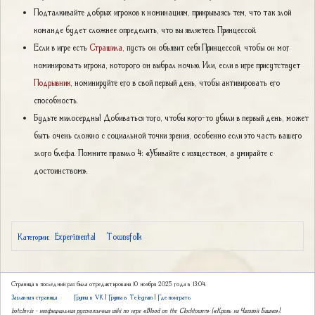
Подталкивайте добрых игроков к номинациям, прикрываясь тем, что так злой
команде будет сложнее определить, что вы являетесь Принцессой.
Если в игре есть
Страшила
, пусть он объявит себя Принцессой, чтобы он мог
номинировать игрока, которого он выбрал ночью. Или, если в игре присутствует
Подрывник
, номинируйте его в свой первый день, чтобы активировать его
способность.
Будьте милосердны! Добиваться того, чтобы кого-то убили в первый день, может
быть очень сложно с социальной точки зрения, особенно если это часть вашего
злого блефа. Помните правило 4: «Убивайте с изяществом, а умирайте с
достоинством».
Experimental
Townsfolk
Категории
:
Страница в последний раз была отредактирована 10 ноября 2025 года в 13:04.
Заглавная страница
Группа в VK
|
Группа в Telegram
|
Где поиграть
botc.1nv.is – неофициальная русскоязычная wiki по игре «Blood on the Clocktower» («Кровь на Часовой Башне»).