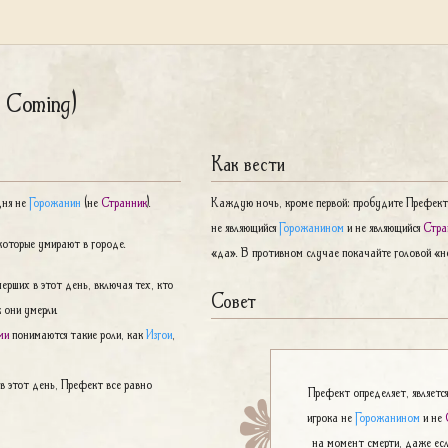
 Coming)
Как вести
дня не
Горожанин
(не
Странник
).
Каждую ночь, кроме первой: пробудите Префекта.
не являющийся
Горожанином
и не являющийся
Стра
которые умирают в городе.
«да». В противном случае покачайте головой «н
ерших в этот день, включая тех, кто
Совет
 они умерли.
ми
понимаются такие роли, как
Изгои
,
 в этот день, Префект все равно
Префект определяет, является
игрока не
Горожанином
и не
на момент смерти, даже есл