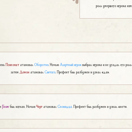
роль умершего игрока изм
день
Психопат
атаковал
Оборотня
. Ночью
Азартный игрок
выбрал игрока и не угадал его роль
затем
Демон
атаковал
Святого
. Префект был разбужен и узнал «да».
м
Гном
был изгнан. Ночью
Черт
атаковал
Сновидца
. Префект был разбужен и узнал «нет».