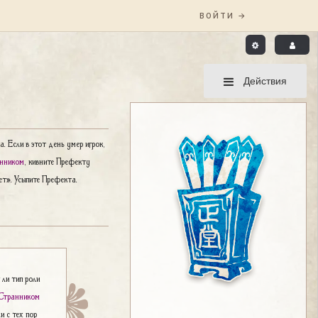
Действия
 Если в этот день умер игрок,
нником
, кивните Префекту
ет». Усыпите Префекта.
 ли тип роли
Странником
и с тех пор