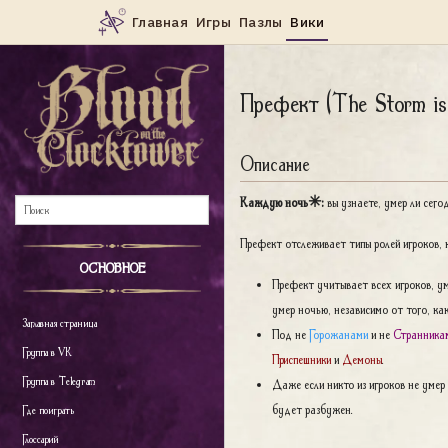
Префект (The Storm is
Описание
Каждую ночь✳:
вы узнаете, умер ли сего
Префект отслеживает типы ролей игроков, 
ОСНОВНОЕ
Префект учитывает всех игроков, ум
умер ночью, независимо от того, как
Заглавная страница
Под не
Горожанами
и не
Странника
Группа в VK
Приспешники
и
Демоны
.
Группа в Telegram
Даже если никто из игроков не умер
будет разбужен.
Где поиграть
Глоссарий