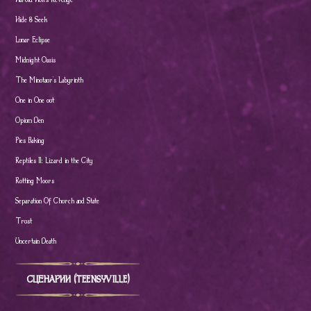
Hide & Seek
Lunar Eclipse
Midnight Oasis
The Minotaur's Labyrinth
One in One out
Opium Den
Pies Baking
Reptiles II: Lizard in the City
Rotting Moors
Separation Of Church and State
Trust
Uncertain Death
СЦЕНАРИИ (TEENSYVILLE)