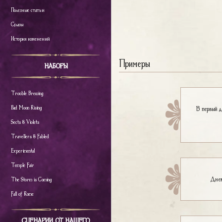
Полезные статьи
Сглазы
История изменений
Примеры
НАБОРЫ
Trouble Brewing
Bad Moon Rising
В первый 
Sects & Violets
Travellers & Fabled
Experimental
Temple Fair
Дне
The Storm is Coming
Fall of Rome
СЦЕНАРИИ ОТ НАШЕГО