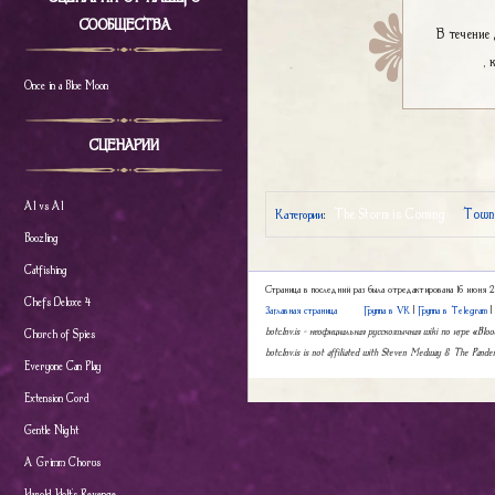
СООБЩЕСТВА
В течение 
, 
Once in a Blue Moon
СЦЕНАРИИ
Al vs Al
The Storm is Coming
Towns
Категории
:
Boozling
Catfishing
Страница в последний раз была отредактирована 16 июня 2
Chefs Deluxe 4
Заглавная страница
Группа в VK
|
Группа в Telegram
botc.1nv.is – неофициальная русскоязычная wiki по игре «Bl
Church of Spies
botc.1nv.is is not affiliated with Steven Medway & The Pande
Everyone Can Play
Extension Cord
Gentle Night
A Grimm Chorus
Harold Holt's Revenge