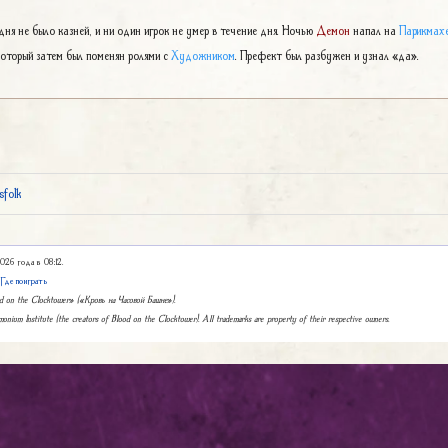
дня не было казней, и ни один игрок не умер в течение дня. Ночью
Демон
напал на
Парикмах
который затем был поменян ролями с
Художником
. Префект был разбужен и узнал «да».
folk
026 года в 08:12.
|
Где поиграть
ood on the Clocktower» («Кровь на Часовой Башне»).
monium Institute (the creators of Blood on the Clocktower). All trademarks are property of their respective owners.