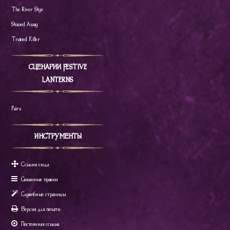
The River Styx
Stowed Away
Trained Killer
СЦЕНАРИИ FESTIVE
LANTERNS
Pairs
ИНСТРУМЕНТЫ
Ссылки сюда
Связанные правки
Служебные страницы
Версия для печати
Постоянная ссылка