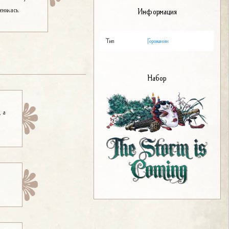
енилась.
Информация
Тип
Горожанин
Набор
, а