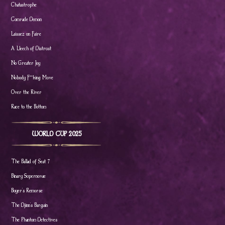
Chatastrophe
Comrade Demon
Laissez un Faire
A Lleech of Distrust
No Greater Joy
Nobody F**king Move
Over the River
Race to the Bottom
WORLD CUP 2025
The Ballad of Seat 7
Binary Supernovae
Buyer's Remorse
The Djinn's Bargain
The Phantom Detectives