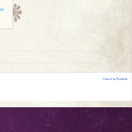
ера
Powered by MediaWiki