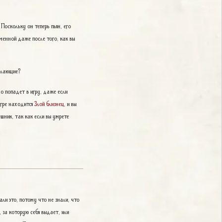
Поскольку он теперь пьян, его
менной даже после того, как вы
елающие?
о попадет в игру, даже если
игре находится
Злой близнец
, и вы
шник, так как если вы умрете
ли это, потому что не знали, что
, за которую себя выдает, или