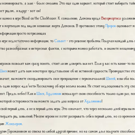
 номинировать, а злые - более смелыми. Это еще один вариант, который стоит выбирать тай
ет рядом... и вдруг - вот он!
е важно в игре Blood on the Clocktower. К сожалению, Демоны вроде
Вигормортиса
усложняют
т к мертвецам под видом невинных жертв Демонов. В противовес этому
Пророк
оценивает ме
информация просто потрясающая.
 в игре недостаточно информации, то
Савант
- это решение проблемы. Получая каждый день
ство разнообразных и интересных фактов, с которыми можно работать, и окажете неоценим
гроков позволит вам сразу понять, стоит ли им доверять или нет. Если у вас есть какие-то 
Швея
может дать вам некоторое представление об их истинной сущности. Преимущество это
а значит, вы можете скоординировать свое превращение с первоначальной
Швеей
, и вы оба п
один вопрос «да/нет» Рассказчику об игре весьма велика. Не стоит недооценивать эту спо
ент. Предел небес! Как и
Швея
,
Художник
использует свою способность только один раз, по
екоторой осторожности вы можете задать два вопроса от
Художника
!
свой первый день, а не в первый день игры. Это означает, что через несколько дней игры в
твердить ряд заявлений. Многие игроки не хотят раскрывать себя в первый день, но со времене
ящим
Жонглером
.
угим Горожанином из списка по любой другой причине, но на самом деле получите способно