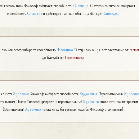
емя первой ночи Философ выбирает способность
Сновидца
. С этого момента он получает
способность
Сновидца
и действует так, как обычно действует
Сновидец
.
 ночь Философ выбирает способность
Часовщика
. В эту ночь он узнает расстояние от
Демо
до ближайшего
Приспешника
.
аходится
Художник
. Философ выбирает способность
Художника
. Первоначальный
Художни
тся пьяным. Позже Философ умирает, и первоначальный
Художник
снова становится трезвым.
(Оригинальный
Художник
также стал бы трезвым, если бы Философ стал пьяным).