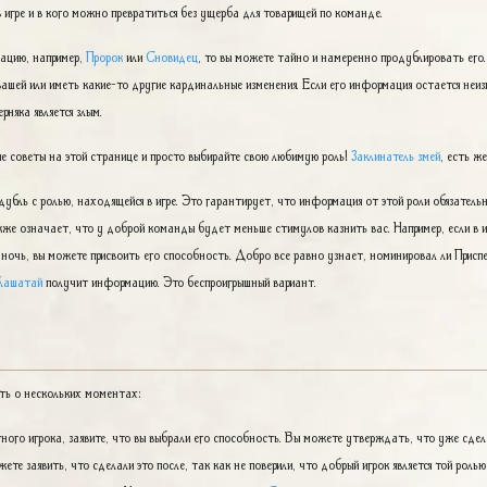
 игре и в кого можно превратиться без ущерба для товарищей по команде.
мацию, например,
Пророк
или
Сновидец
, то вы можете тайно и намеренно продублировать его. 
шей или иметь какие-то другие кардинальные изменения. Если его информация остается неиз
рняка является злым.
е советы на этой странице и просто выбирайте свою любимую роль!
Заклинатель змей
, есть ж
убль с ролью, находящейся в игре. Это гарантирует, что информация от этой роли обязательн
же означает, что у доброй команды будет меньше стимулов казнить вас. Например, если в 
ночь, вы можете присвоить его способность. Добро все равно узнает, номинировал ли Приспе
лашатай
получит информацию. Это беспроигрышный вариант.
ть о нескольких моментах:
ного игрока, заявите, что вы выбрали его способность. Вы можете утверждать, что уже сдела
жете заявить, что сделали это после, так как не поверили, что добрый игрок является той ролью