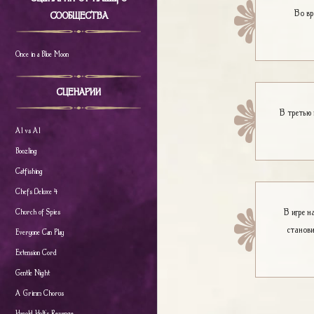
Во вр
СООБЩЕСТВА
Once in a Blue Moon
СЦЕНАРИИ
В третью
Al vs Al
Boozling
Catfishing
Chefs Deluxe 4
В игре н
Church of Spies
станови
Everyone Can Play
Extension Cord
Gentle Night
A Grimm Chorus
Harold Holt's Revenge