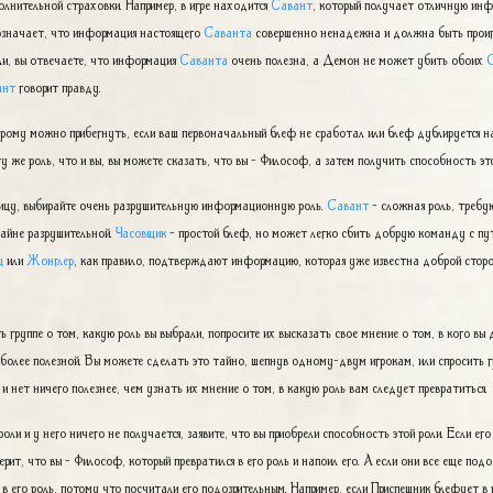
олнительной страховки. Например, в игре находится
Савант
, который получает отличную инфо
 означает, что информация настоящего
Саванта
совершенно ненадежна и должна быть проиг
ли, вы отвечаете, что информация
Саванта
очень полезна, а Демон не может убить обоих
ант
говорит правду.
орому можно прибегнуть, если ваш первоначальный блеф не сработал или блеф дублируется н
у же роль, что и вы, вы можете сказать, что вы - Философ, а затем получить способность это
ицу, выбирайте очень разрушительную информационную роль.
Савант
- сложная роль, треб
айне разрушительной.
Часовщик
- простой блеф, но может легко сбить добрую команду с пу
ц
или
Жонглер
, как правило, подтверждают информацию, которая уже известна доброй сторон
 группе о том, какую роль вы выбрали, попросите их высказать свое мнение о том, в кого вы 
иболее полезной. Вы можете сделать это тайно, шепнув одному-двум игрокам, или спросить
и нет ничего полезнее, чем узнать их мнение о том, в какую роль вам следует превратиться.
роли и у него ничего не получается, заявите, что вы приобрели способность этой роли. Если е
рит, что вы - Философ, который превратился в его роль и напоил его. А если они все еще подо
 в его роль, потому что посчитали его подозрительным. Например, если Приспешник блефует в