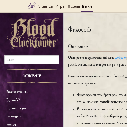
Философ
Описание
Один раз за игру, ночью:
выберите
добрую
роли. Если она присутствует в игре, игрок 
ОСНОВНОЕ
Философ не имеет никаких способностей до
он хочет подражать.
Заглавная страница
Философ может выбрать роль толь
Группа в VK
это, он получит
способность
этой ро
Группа в Telegram
Возможно, он захочет подождать н
выбор. Если Философ выбирает роль, 
Где поиграть
этой роли становится пьяным. Если п
Глоссарий