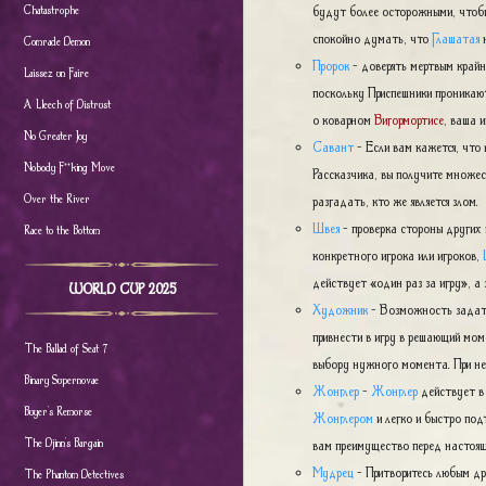
Chatastrophe
будут более осторожными, чтобы
спокойно думать, что
Глашатая
н
Comrade Demon
Пророк
- доверять мертвым крайн
Laissez un Faire
поскольку Приспешники проникаю
A Lleech of Distrust
о коварном
Вигормортисе
, ваша 
No Greater Joy
Савант
- Если вам кажется, что
Nobody F**king Move
Рассказчика, вы получите множе
Over the River
разгадать, кто же является злом.
Швея
- проверка стороны других и
Race to the Bottom
конкретного игрока или игроков,
действует «один раз за игру», 
WORLD CUP 2025
Художник
- Возможность задать 
привнести в игру в решающий мом
The Ballad of Seat 7
выбору нужного момента. При н
Binary Supernovae
Жонглер
-
Жонглер
действует в 
Buyer's Remorse
Жонглером
и легко и быстро под
The Djinn's Bargain
вам преимущество перед насто
Мудрец
- Притворитесь любым др
The Phantom Detectives