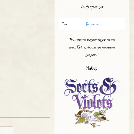
Информация
Тип
Горожанин
"Если что-то и существует, то это
пиво. Пейте, ибо завтра мы можем
умереть."
Набор