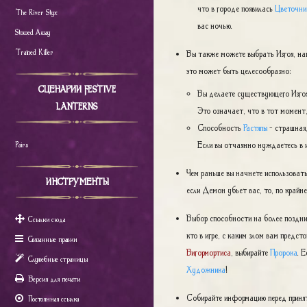
что в городе появилась
Цветочни
The River Styx
вас ночью.
Stowed Away
Trained Killer
Вы также можете выбрать Изгоя, н
это может быть целесообразно:
СЦЕНАРИИ FESTIVE
Вы делаете существующего Изгоя
LANTERNS
Это означает, что в тот момент,
Способность
Растяпы
- страшная,
Если вы отчаянно нуждаетесь в 
Pairs
Чем раньше вы начнете использовать
ИНСТРУМЕНТЫ
если Демон убьет вас, то, по крайн
Выбор способности на более поздних
Ссылки сюда
кто в игре, с каким злом вам предс
Связанные правки
Вигормортиса
, выбирайте
Пророка
. 
Служебные страницы
Художника
!
Версия для печати
Собирайте информацию перед приняти
Постоянная ссылка