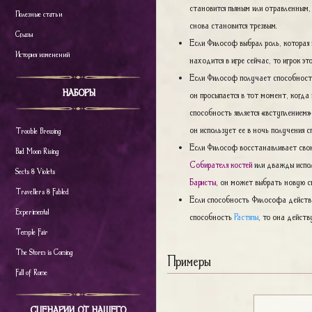
становится пьяным или отравленным, 
Полезные статьи
снова становится трезвым.
Сглазы
Если Философ выбрал роль, которая 
История изменений
находится в игре сейчас, то игрок эт
Если Философ получает способность
НАБОРЫ
он просыпается в тот момент, когда 
способность является «вступлением»
он использует ее в ночь получения с
Trouble Brewing
Если Философ восстанавливает сво
Bad Moon Rising
Собирателя костей
или дважды испо
Sects & Violets
Баристы
, он может выбрать новую сп
Travellers & Fabled
Если способность Философа действуе
Experimental
способность
Растяпы
, то она действ
Temple Fair
The Storm is Coming
Примеры
Fall of Rome
СЦЕНАРИИ ОТ НАШЕГО