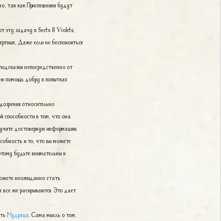
но, так как Приспешники будут
 эту задачу в Sects & Violets,
ртвых. Даже если не беспокоиться
 подсказки непосредственно от
ую помощь добру в попытках
подозрения относительно
й способности в том, что она
олучите достоверную информацию.
собность и то, что вы можете
этому будьте внимательны к
ы можете неожиданно стать
м все же раскрываются. Это дает
сть
Мудреца
. Сама мысль о том,