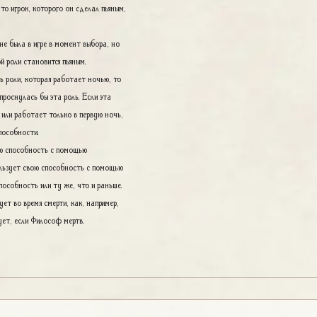
то игрок, которого он сделал пьяным,
не была в игре в момент выбора, но
ой роли становится пьяным.
 роли, которая работает ночью, то
проснулась бы эта роль. Если эта
 или работает только в первую ночь,
пособности.
ю способность с помощью
льзует свою способность с помощью
особность или ту же, что и раньше.
т во время смерти, как, например,
ует, если Философ мертв.