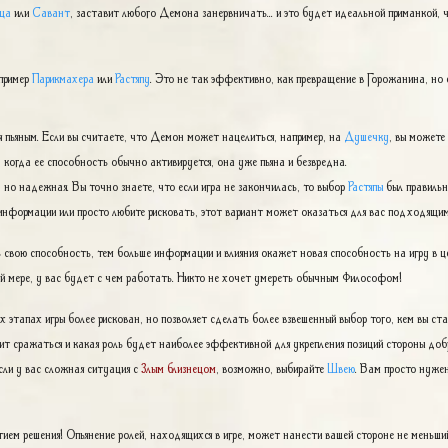
ца
или
Савант
, заставит любого Демона занервничать... и это будет идеальной приманкой,
апример
Парикмахера
или
Растяпу
. Это не так эффективно, как превращение в Горожанина, но 
 пьяным. Если вы считаете, что Демон может нацелиться, например, на
Душечку
, вы можете 
 когда ее способность обычно активируется, она уже пьяна и безвредна.
 но надежная. Вы точно знаете, что если игра не закончилась, то выбор
Растяпы
был правильн
информации или просто любите рисковать, этот вариант может оказаться для вас подходящим
 свою способность, тем больше информации и влияния окажет новая способность на игру в ц
ей мере, у вас будет с чем работать. Никто не хочет умереть обычным Философом!
 этапах игры более рискован, но позволяет сделать более взвешенный выбор того, кем вы ст
тоит сражаться и какая роль будет наиболее эффективной для укрепления позиций стороны добр
Если у вас сложная ситуация с
Злым близнецом
, возможно, выбирайте
Швею
. Вам просто нуже
ем решения! Опьянение ролей, находящихся в игре, может нанести вашей стороне не меньши