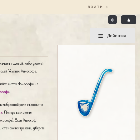
Действия
качает головой, либо укажет
ролей. Усыпите Философа.
меняйте жетон Философа на
лософ»
.
ок выбранной роли становится
н»
. (Теперь вы можете
Философа). Если Философ
, становится трезвым, уберите