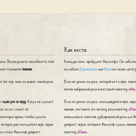
Как вести
роль. Вы получаете способность этой
Каждую ночь: пробудите Философа. Он либо по
с ней становится
пьяным
.
на любого
Горожанина
или
Изгоя
на своем листе 
 тех пор, пока не решит, какой роли
Если он указал на роль, которой нет в игре, по
жетон выбранной роли и поставьте пометку
«Фи
ко
один раз за игру
. Когда он сделает
Если он указал на роль, находящуюся в игре, игр
ли, но не станет ей.
пьяным, поставьте его жетону роли пометку
«Пья
екоторое время, чтобы сделать
использовать пометки дублированной роли для 
которая уже находится в игре, игрок
умирает, игрок, которого Философ сделал пьяным
осле этого Философ умирает,
пометку
«Пьян»
.