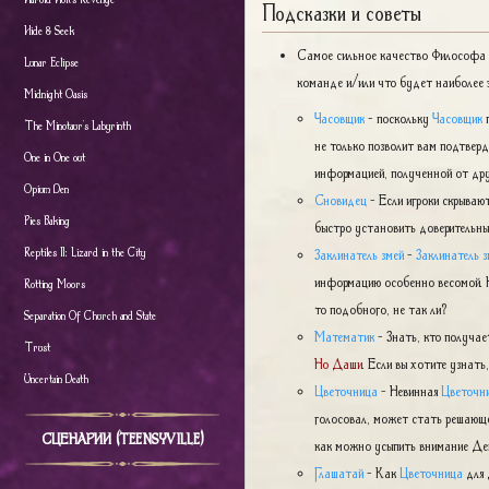
Подсказки и советы
Hide & Seek
Самое сильное качество Философа -
Lunar Eclipse
команде и/или что будет наиболее 
Midnight Oasis
Часовщик
- поскольку
Часовщик
п
The Minotaur's Labyrinth
не только позволит вам подтве
One in One out
информацией, полученной от дру
Opium Den
Сновидец
- Если игроки скрывают
Pies Baking
быстро установить доверительны
Reptiles II: Lizard in the City
Заклинатель змей
-
Заклинатель з
информацию особенно весомой. Кр
Rotting Moors
то подобного, не так ли?
Separation Of Church and State
Математик
- Знать, кто получае
Trust
Но Даши
. Если вы хотите узнат
Uncertain Death
Цветочница
- Невинная
Цветочн
голосовал, может стать решающе
СЦЕНАРИИ (TEENSYVILLE)
как можно усыпить внимание Дем
Глашатай
- Как
Цветочница
для 