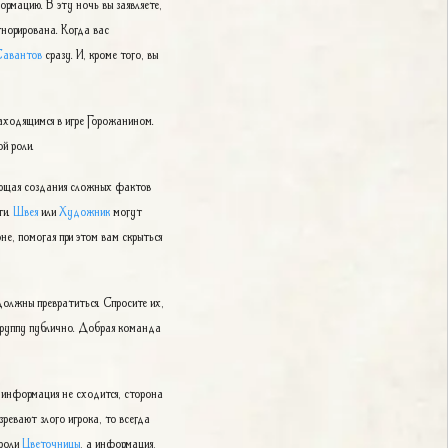
рмацию. В эту ночь вы заявляете,
норирована. Когда вас
Савантов
сразу. И, кроме того, вы
аходящимся в игре Горожанином.
й роли.
ующая создания сложных фактов
ти.
Швея
или
Художник
могут
е, помогая при этом вам скрыться
должны превратиться. Спросите их,
 группу публично. Добрая команда
го информация не сходится, сторона
зревают злого игрока, то всегда
 роли
Цветочницы
, а информация,