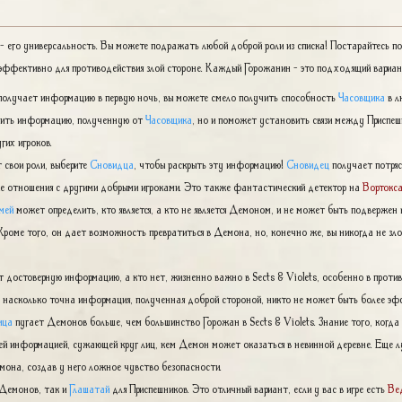
 его универсальность. Вы можете подражать любой доброй роли из списка! Постарайтесь по
эффективно для противодействия злой стороне. Каждый Горожанин - это подходящий вариан
олучает информацию в первую ночь, вы можете смело получить способность
Часовщика
в л
рдить информацию, полученную от
Часовщика
, но и поможет установить связи между Приспе
гих игроков.
 свои роли, выберите
Сновидца
, чтобы раскрыть эту информацию!
Сновидец
получает потря
е отношения с другими добрыми игроками. Это также фантастический детектор на
Вортокс
мей
может определить, кто является, а кто не является Демоном, и не может быть подвержен
оме того, он дает возможность превратиться в Демона, но, конечно же, вы никогда не зло
т достоверную информацию, а кто нет, жизненно важно в Sects & Violets, особенно в проти
ь, насколько точна информация, полученная доброй стороной, никто не может быть более э
ица
пугает Демонов больше, чем большинство Горожан в Sects & Violets. Знание того, когда
й информацией, сужающей круг лиц, кем Демон может оказаться в невинной деревне. Еще лу
она, создав у него ложное чувство безопасности.
Демонов, так и
Глашатай
для Приспешников. Это отличный вариант, если у вас в игре есть
Ве