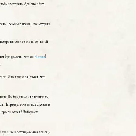
 чтобы заставить Демона убить
есть несколько причин, по которым
превратиться и сделать ее пьяной.
ым (при условии, что он
Растяпа
).
.
елом. Это также означает, что
анете. Вы будете лучше понимать,
а. Например, если вы подозреваете
н прямой ответ? Выбирайте
й вред, чем потенциальная помощь.