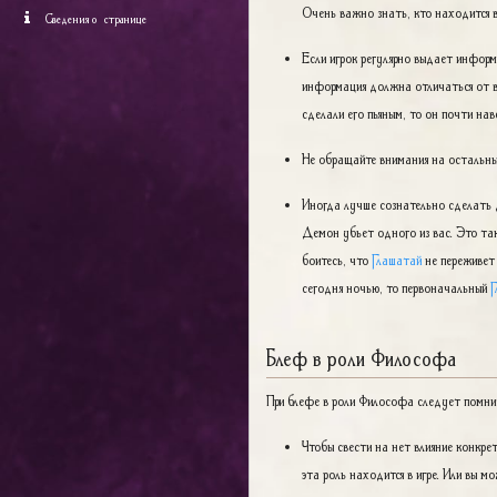
Очень важно знать, кто находится в
Сведения о странице
Если игрок регулярно выдает инфор
информация должна отличаться от ва
сделали его пьяным, то он почти наве
Не обращайте внимания на остальны
Иногда лучше сознательно сделать д
Демон убьет одного из вас. Это так
боитесь, что
Глашатай
не переживет 
сегодня ночью, то первоначальный
Г
Блеф в роли Философа
При блефе в роли Философа следует помни
Чтобы свести на нет влияние конкрет
эта роль находится в игре. Или вы мо