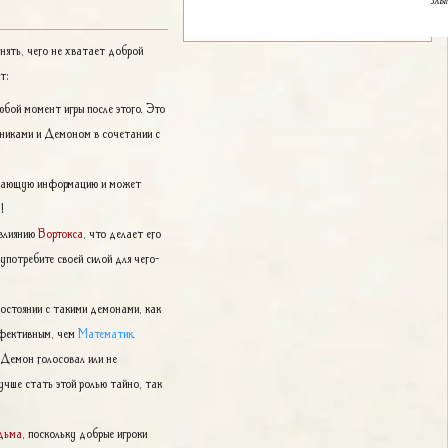
нять, чего не хватает доброй
т:
юбой момент игры после этого. Это
шниками и Демоном в сочетании с
сающую информацию и может
а
!
 влиянию
Вортокса
, что делает его
употребите своей силой для чего-
востоянии с такими демонами, как
ффективным, чем
Математик
.
 Демон голосовал или не
чше стать этой ролью тайно, так
дьма
, поскольку добрые игроки