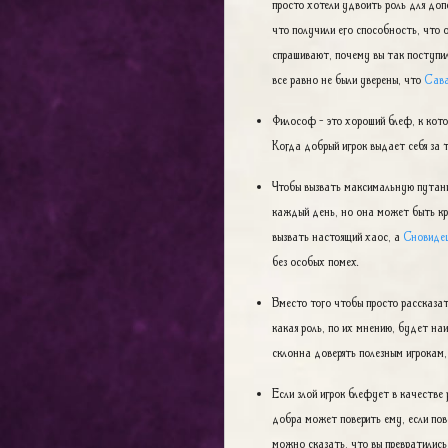
просто хотели удвоить роль для доп
что получили его способность, что
спрашивают, почему вы так поступи
все равно не были уверены, что
Сав
Философ - это хороший блеф, к кот
Когда добрый игрок выдает себя за т
Чтобы вызвать максимальную путан
каждый день, но она может быть кр
вызвать настоящий хаос, а
Сновиде
без особых помех.
Вместо того чтобы просто рассказать
какая роль, по их мнению, будет на
склонна доверять полезным игрокам, 
Если злой игрок блефует в качестве 
добра может поверить ему, если пове
можно сказать, что вы превратились